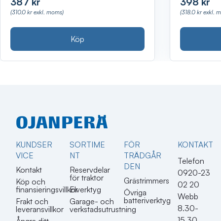
387 kr
398 kr
(310.0 kr exkl. moms)
(318.0 kr exkl. 
Köp
KUNDSER
SORTIME
FÖR
KONTAKT​
VICE
NT
TRÄDGÅR
Telefon
DEN
Kontakt
Reservdelar
0920-23
för traktor
Grästrimmers
Köp och
02 20
finansieringsvillkor
Elverktyg
Övriga
Webb
batteriverktyg
Frakt och
Garage- och
8.30-
leveransvillkor
verkstadsutrustning
15.30
Ångra ditt