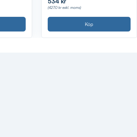
534 kr
(427.0 kr exkl. moms)
Köp