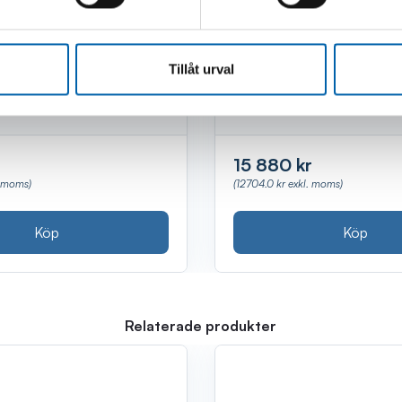
 7TON 52CM MED
TÅNGSTÄLL COBRA 
Tillåt urval
lager
Finns i lager
(Kalix, Luleå, Webblager,
(Webblager)
15 880 kr
(12704.0 kr exkl. moms)
. moms)
Köp
Köp
Relaterade produkter