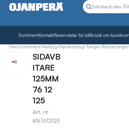
Sök
Sök produkter
Sortiment
Kontakt
Reservdelar för bil
Ansök om kundnu
Hem
Sortiment
Verktyg
Handverktyg
Tänger
Avbitartänger
SIDAVB
ITARE
125MM
76 12
125
Art. nr
KN7612125