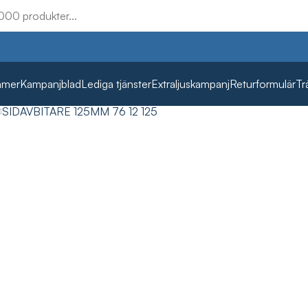
mmer
Kampanjblad
Lediga tjänster
Extraljuskampanj
Returformulär
Tr
SIDAVBITARE 125MM 76 12 125