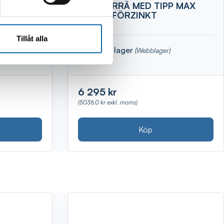
7X3ST
SLÄPKÄRRÄ MED TIPP MAX
400KG FÖRZINKT
Tillåt alla
Finns i lager
(Webblager)
6 295 kr
(5036.0 kr exkl. moms)
Köp