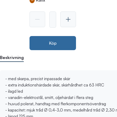
Köp
Beskrivning
- med skarpa, precist inpassade skär
- extra induktionshärdade skär, skärhårdhet ca 63 HRC
- ilagd led
- vanadin-elektrostål, smitt, oljehärdat i flera steg
- huvud polerat, handtag med flerkomponentsöverdrag
- kapacitet: mjuk tråd Ø 0,4-3,0 mm, medelhård tråd Ø 2,30
- längd 125 mm