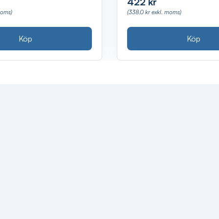
422 kr
moms)
(338.0 kr exkl. moms)
Köp
Köp