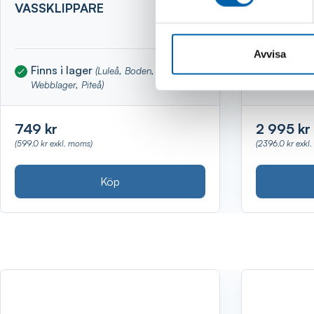
VASSKLIPPARE
VEDKLYV
STATIV
Avvisa
Finns i lager
Finns i 
(Luleå, Boden, Kalix,
Webblager, Piteå)
Piteå)
749 kr
2 995 kr
(599.0 kr exkl. moms)
(2396.0 kr exkl
Köp