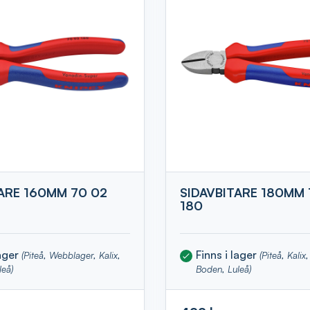
ARE 160MM 70 02
SIDAVBITARE 180MM 
180
lager
Finns i lager
(Piteå, Webblager, Kalix,
(Piteå, Kali
leå)
Boden, Luleå)