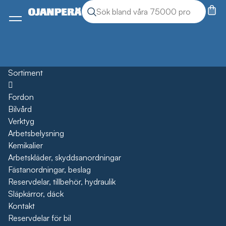
Sök
Sök produkter
Meny
Sortiment
Öppna
Fordon
Bilvård
Verktyg
Arbetsbelysning
Kemikalier
Arbetskläder, skyddsanordningar
Fästanordningar, beslag
Reservdelar, tillbehör, hydraulik
Släpkärror, däck
Kontakt
Reservdelar för bil