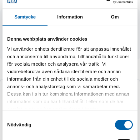
Samtycke
Information
Om
- gängad ventil (gänga 7/16")
- propan/butanblandning 35 % / 65 %
- flamtemperatur max. 1800°C
Denna webbplats använder cookies
- lägsta arbetstemperatur -15°C
Vi använder enhetsidentifierare för att anpassa innehållet
- nettovikt 336 g (600 ml)
och annonserna till användarna, tillhandahålla funktioner
för sociala medier och analysera vår trafik. Vi
vidarebefordrar även sådana identifierare och annan
Andra köpte även
information från din enhet till de sociala medier och
annons- och analysföretag som vi samarbetar med.
Dessa kan i sin tur kombinera informationen med annan
information som du har tillhandahållit eller som de har
samlat in när du har använt deras tjänster.
Samtyckesval
Nödvändig