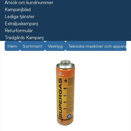
Ansök om kundnummer
Kampanjblad
Lediga tjänster
Extraljuskampanj
Returformulär
Trädgårds Kampanj
Hem
Sortiment
Verktyg
Tekniska maskiner och apparate