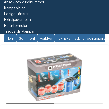
Ansök om kundnummer
Kampanjblad
Lediga tjänster
Extraljuskampanj
Returformulär
Trädgårds Kampanj
Hem
Sortiment
Verktyg
Tekniska maskiner och apparate