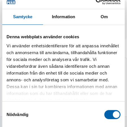
- effekt 1540 W
- Piezo-tändning
Samtycke
Information
Om
- förbrukning 118 g/h
- innehåller 4 st gasbehållare 190 g
Denna webbplats använder cookies
Vi använder enhetsidentifierare för att anpassa innehållet
Andra köpte även
och annonserna till användarna, tillhandahålla funktioner
för sociala medier och analysera vår trafik. Vi
vidarebefordrar även sådana identifierare och annan
information från din enhet till de sociala medier och
annons- och analysföretag som vi samarbetar med.
Dessa kan i sin tur kombinera informationen med annan
information som du har tillhandahållit eller som de har
samlat in när du har använt deras tjänster.
Samtyckesval
Nödvändig
SVETSKÄRRA
SÄKERHETSKNIV