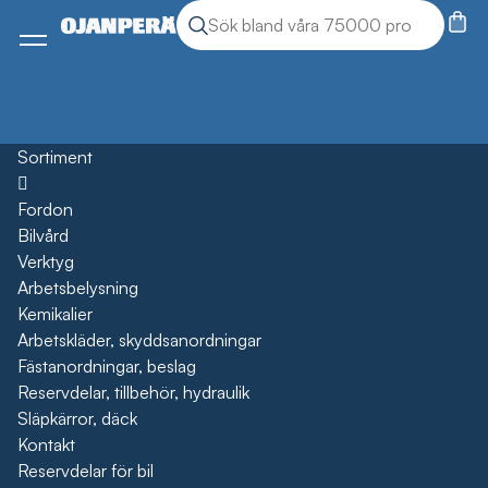
Sök
Sök produkter
Meny
Sortiment
Öppna
Fordon
Bilvård
Verktyg
Arbetsbelysning
Kemikalier
Arbetskläder, skyddsanordningar
Fästanordningar, beslag
Reservdelar, tillbehör, hydraulik
Släpkärror, däck
Kontakt
Reservdelar för bil