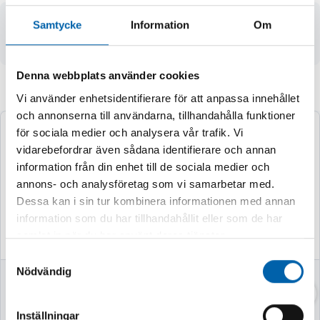
- enligt eurostandard 7.6 (7.4)
Samtycke
Information
Om
- innergänga 1/2" BSP
Denna webbplats använder cookies
Andra köpte även
Vi använder enhetsidentifierare för att anpassa innehållet
och annonserna till användarna, tillhandahålla funktioner
för sociala medier och analysera vår trafik. Vi
vidarebefordrar även sådana identifierare och annan
information från din enhet till de sociala medier och
annons- och analysföretag som vi samarbetar med.
Dessa kan i sin tur kombinera informationen med annan
information som du har tillhandahållit eller som de har
samlat in när du har använt deras tjänster.
Samtyckesval
Nödvändig
POSITINSJUS
TÄNDSTIFTSHYLS
HÅLLARE JD
A 3/8 16MM
L169183
Inställningar