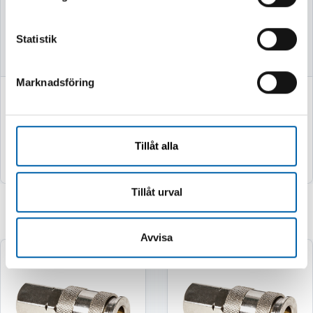
Finns i lager
Finns i lager
Statistik
Marknadsföring
771 kr
276 kr
(617.0 kr exkl. moms)
(221.0 kr exkl. moms)
Tillåt alla
Köp
Köp
Tillåt urval
Relaterade produkter
Avvisa