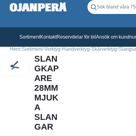
Sök
Sök produkter
Sortiment
Kontakt
Reservdelar för bil
Ansök om kundn
Hem
Sortiment
Verktyg
Handverktyg
Skärverktyg
Slangsa
SLAN
GKAP
ARE
28MM
MJUK
A
SLAN
GAR