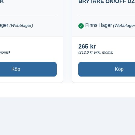
OK
BRYTARE ON/OFF DZ
lager
Finns i lager
(Webblager)
(Webblager
265 kr
 moms)
(212.0 kr exkl. moms)
Köp
Köp