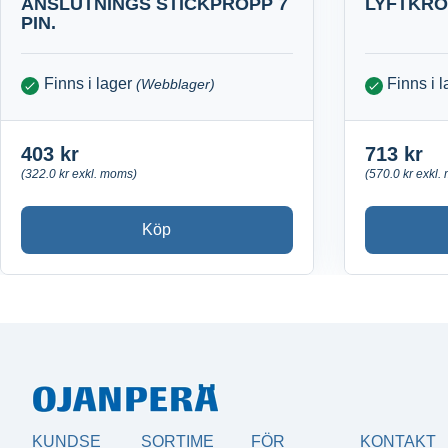
ANSLUTNINGS STICKPROPP 7
LYFTKR
PIN.
Finns i lager
Finns i 
(Webblager)
403 kr
713 kr
(322.0 kr exkl. moms)
(570.0 kr exkl.
Köp
KUNDSE
SORTIME
FÖR
KONTAKT​