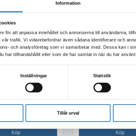
Information
cookies
e för att anpassa innehållet och annonserna till användarna, tillh
vår trafik. Vi vidarebefordrar även sådana identifierare och anna
nnons- och analysföretag som vi samarbetar med. Dessa kan i sin
har tillhandahållit eller som de har samlat in när du har använt 
LS KIT FÖR
LÄNGDANSLAG POS.
RUTA
Inställningar
Statistik
lager
Finns i lager
(Webblager)
(Webblager
380 kr
Tillåt urval
moms)
(304.0 kr exkl. moms)
Köp
Köp