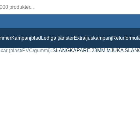
ummer
Kampanjblad
Lediga tjänster
Extraljuskampanj
Returformul
xar (plast/PVC/gummi)
SLANGKAPARE 28MM MJUKA SLAN