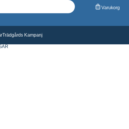
Varukorg
är
Trädgårds Kampanj
GAR