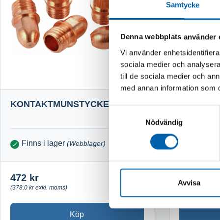
Samtycke
Denna webbplats använder 
Vi använder enhetsidentifierar
sociala medier och analysera 
till de sociala medier och a
med annan information som du 
KONTAKTMUNSTYCKE 5ST
RESERDE
Samtyckesval
FÄRGSP
Nödvändig
Finns i lager
Finns i 
(Webblager)
472 kr
104 kr
Avvisa
(378.0 kr exkl. moms)
(83.0 kr exkl. 
Köp