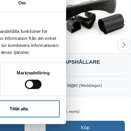
Om
andahålla funktioner för
n information från din enhet
 tur kombinera informationen
deras tjänster.
38-44
REDSKAPSHÅLLARE
Marknadsföring
Finns i lager
)
(Webblager)
426 kr
Tillåt alla
(341.0 kr exkl. moms)
Köp