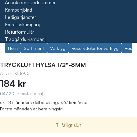
Ansök om kundnummer
Kampanjblad
Lediga tjänster
Extraljuskampanj
Returformulär
Trädgårds Kampanj
Hem
Sortiment
Verktyg
Reservdelar för verktyg
Reser
TRYCKLUFTHYLSA 1/2"-8MM
Art. nr
IKH1690
184 kr
(147,20 kr exkl. moms)
ex. 18 månaders delbetalning: 7,67 kr/månad
Första månaden är betalningsfri
Tillfälligt slut