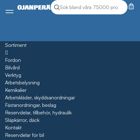
Sök
Sök produkter
Meny
Sortiment
Öppna
Fordon
Bilvård
Verktyg
Arbetsbelysning
Kemikalier
Arbetskläder, skyddsanordningar
Fästanordningar, beslag
Reservdelar, tillbehör, hydraulik
Släpkärror, däck
Kontakt
Reservdelar för bil