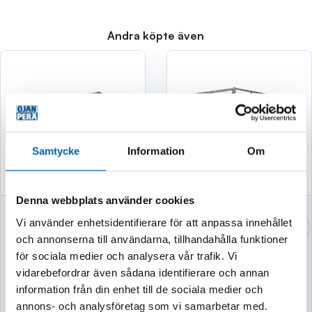
Andra köpte även
Samtycke
Information
Om
Denna webbplats använder cookies
GARAGETÄLT
SLÄPKÄRRA
Vi använder enhetsidentifierare för att anpassa innehållet
3X6X2,4 195G/M2
GALLERGRINDAR
och annonserna till användarna, tillhandahålla funktioner
GRÅ
50CM
för sociala medier och analysera vår trafik. Vi
vidarebefordrar även sådana identifierare och annan
Finns i lager
Finns i lager
information från din enhet till de sociala medier och
annons- och analysföretag som vi samarbetar med.