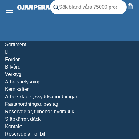
Sök
Sök produkter
Meny
Sortiment
Öppna
Fordon
Bilvård
Verktyg
Arbetsbelysning
Kemikalier
Arbetskläder, skyddsanordningar
Fästanordningar, beslag
Reservdelar, tillbehör, hydraulik
Släpkärror, däck
Kontakt
Reservdelar för bil