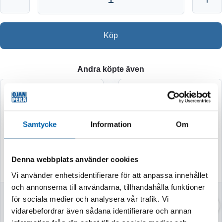
Köp
Andra köpte även
Samtycke
Information
Om
Denna webbplats använder cookies
Vi använder enhetsidentifierare för att anpassa innehållet
och annonserna till användarna, tillhandahålla funktioner
SLÄPKÄRRÄ MED
Inga Konstigheter -
för sociala medier och analysera vår trafik. Vi
TIPP MAX 400KG
Mögelbort - MAX
vidarebefordrar även sådana identifierare och annan
FÖRZINKT
650ml