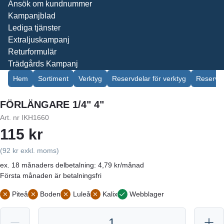
Ansök om kundnummer
Kampanjblad
Lediga tjänster
Extraljuskampanj
Returformulär
Trädgårds Kampanj
Hem
Sortiment
Verktyg
Reservdelar för verktyg
Reservde
FÖRLÄNGARE 1/4" 4"
Art. nr
IKH1660
115 kr
(92 kr exkl. moms)
ex. 18 månaders delbetalning: 4,79 kr/månad
Första månaden är betalningsfri
Piteå
Boden
Luleå
Kalix
Webblager