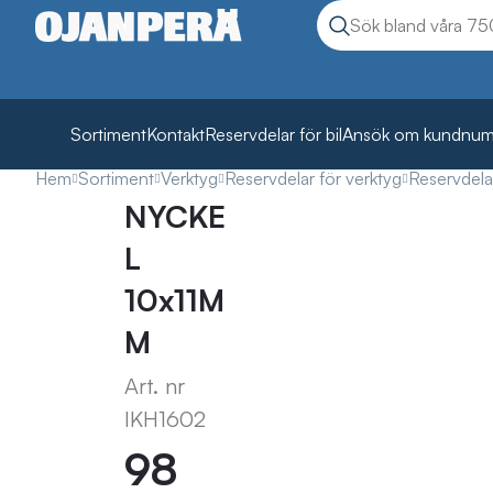
Sök
Sök produkter
Sortiment
Kontakt
Reservdelar för bil
Ansök om kundnu
Hem
Sortiment
Verktyg
Reservdelar för verktyg
Reservdela
NYCKE
L
10x11M
M
Art. nr
IKH1602
98