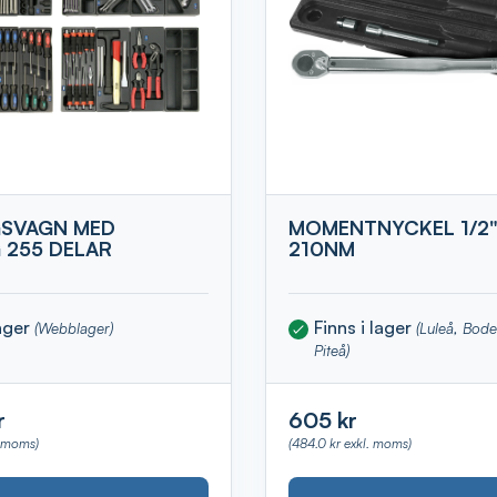
SVAGN MED
MOMENTNYCKEL 1/2"
 255 DELAR
210NM
lager
Finns i lager
(Webblager)
(Luleå, Bod
Piteå)
r
605 kr
. moms)
(484.0 kr exkl. moms)