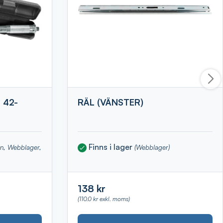
 42-
RÄL (VÄNSTER)
Finns i lager
en, Webblager,
(Webblager)
138 kr
(110.0 kr exkl. moms)