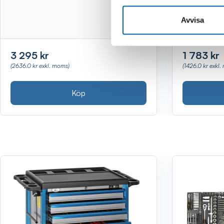
Avvisa
3 295 kr
1 783 kr
(2636.0 kr exkl. moms)
(1426.0 kr exkl
Köp