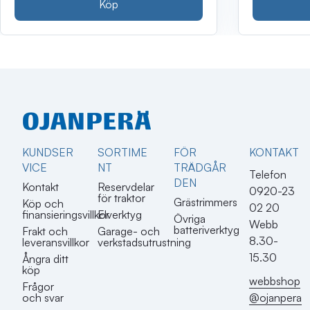
Köp
KUNDSER
SORTIME
FÖR
KONTAKT​
VICE
NT
TRÄDGÅR
Telefon
DEN
Kontakt
Reservdelar
0920-23
för traktor
Grästrimmers
Köp och
02 20
finansieringsvillkor
Elverktyg
Övriga
Webb
batteriverktyg
Frakt och
Garage- och
8.30-
leveransvillkor
verkstadsutrustning
15.30
Ångra ditt
köp
webbshop
Frågor
@ojanpera
och svar