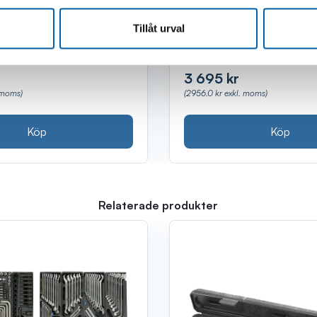
Tillåt urval
3 695 kr
. moms)
(2956.0 kr exkl. moms)
Köp
Köp
Relaterade produkter