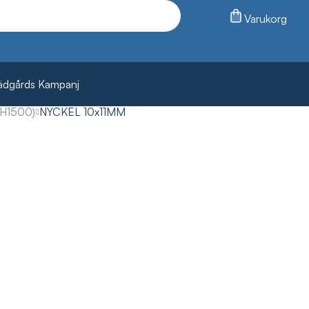
Varukorg
ädgårds Kampanj
KH1500)
NYCKEL 10x11MM