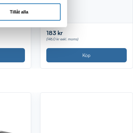
Tillåt alla
183 kr
(146.0 kr exkl. moms)
Köp