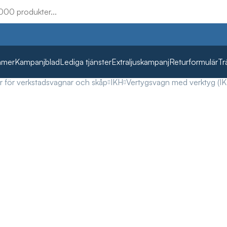
mmer
Kampanjblad
Lediga tjänster
Extraljuskampanj
Returformulär
Tr
r för verkstadsvagnar och skåp
IKH
Vertygsvagn med verktyg (I