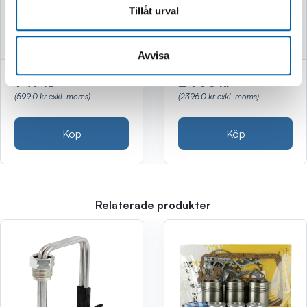
Tillåt urval
Finns i lager
Finns i lager
Avvisa
749 kr
2 995 kr
(599.0 kr exkl. moms)
(2396.0 kr exkl. moms)
Köp
Köp
Relaterade produkter