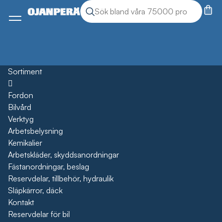
Sök
Sök produkter
Meny
Sortiment
Öppna
Fordon
Bilvård
Verktyg
Arbetsbelysning
Kemikalier
Arbetskläder, skyddsanordningar
Fästanordningar, beslag
Reservdelar, tillbehör, hydraulik
Släpkärror, däck
Kontakt
Reservdelar för bil