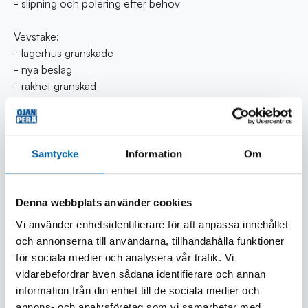
- slipning och polering efter behov
Vevstake:
- lagerhus granskade
- nya beslag
- rakhet granskad
- kamaxel och kugghjulsväxel i Ford-motorer
Nya delar i utbyteshalvmotor:
- kolvar
Samtycke
Information
Om
- rör
- ringar
- lager
Denna webbplats använder cookies
- oljepump (förutom P236/248 och Valmet)
Vi använder enhetsidentifierare för att anpassa innehållet
- sotningssats fullständig
och annonserna till användarna, tillhandahålla funktioner
- frostpluggar
för sociala medier och analysera vår trafik. Vi
- oljeklocka
vidarebefordrar även sådana identifierare och annan
- vattenkran
information från din enhet till de sociala medier och
- Lämpar sig för Ford 4,4 turbo
annons- och analysföretag som vi samarbetar med.