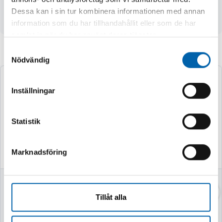
- Produkter fås utan utbytesenhet. Gammal enhet kan
Dessa kan i sin tur kombinera informationen med annan
också returneras.
information som du har tillhandahållit eller som de har
samlat in när du har använt deras tjänster.
Samtyckesval
Andra köpte även
Nödvändig
Inställningar
Statistik
Marknadsföring
VASSKLIPPARE
VEDKLYV 7TON
52CM MED STATIV
Tillåt alla