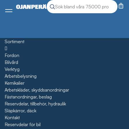
Sök
Sök produkter
Meny
Sortiment
Öppna
Fordon
Bilvård
Verktyg
Arbetsbelysning
Kemikalier
Arbetskläder, skyddsanordningar
Fästanordningar, beslag
Reservdelar, tillbehör, hydraulik
Släpkärror, däck
Kontakt
Reservdelar för bil