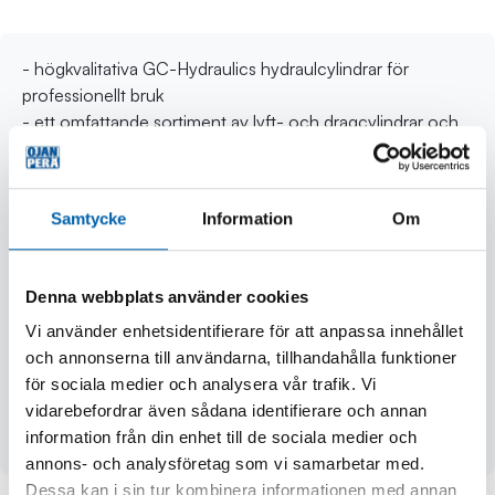
- högkvalitativa GC-Hydraulics hydraulcylindrar för
professionellt bruk
- ett omfattande sortiment av lyft- och dragcylindrar och
tillbehör
- låg lyftcylinder i S-serien för mycket trånga utrymmen
- kort slaglängd
Samtycke
Information
Om
- hål i cylinderkroppen för säker fastsättning
- enkelverkande
- fjäderretur
Denna webbplats använder cookies
- lyftkapacitet 30,9 ton
Vi använder enhetsidentifierare för att anpassa innehållet
- lyftkraft 303,3 kN
och annonserna till användarna, tillhandahålla funktioner
- slaglängd 13 mm
för sociala medier och analysera vår trafik. Vi
- A 60 mm, B 73 mm, D 115 mm, E 75 mm, F 57,2 mm
vidarebefordrar även sådana identifierare och annan
- oljevolym 57 cm³
information från din enhet till de sociala medier och
- vikt 4,2 kg
annons- och analysföretag som vi samarbetar med.
Dessa kan i sin tur kombinera informationen med annan