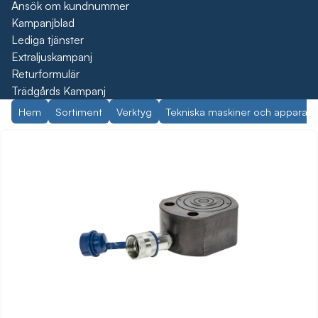
Ansök om kundnummer
Kampanjblad
Lediga tjänster
Extraljuskampanj
Returformulär
Trädgårds Kampanj
Hem
Sortiment
Verktyg
Tekniska maskiner och apparate