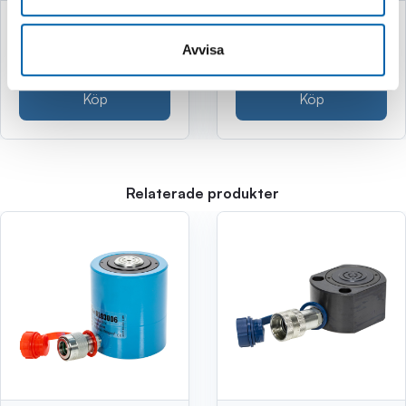
749 kr
2 995 kr
Avvisa
(599.0 kr exkl. moms)
(2396.0 kr exkl. moms)
Köp
Köp
Relaterade produkter