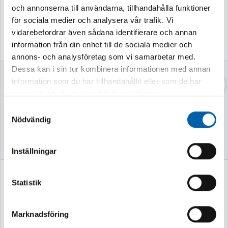
och annonserna till användarna, tillhandahålla funktioner
för sociala medier och analysera vår trafik. Vi
vidarebefordrar även sådana identifierare och annan
information från din enhet till de sociala medier och
annons- och analysföretag som vi samarbetar med.
Dessa kan i sin tur kombinera informationen med annan
VASSKLIPPARE
VEDKLYV 7TON
information som du har tillhandahållit eller som de har
52CM MED STATIV
samlat in när du har använt deras tjänster.
Samtyckesval
Nödvändig
Finns i lager
Finns i lager
Inställningar
749 kr
2 995 kr
Statistik
(599.0 kr exkl. moms)
(2396.0 kr exkl. moms)
Marknadsföring
Köp
Köp