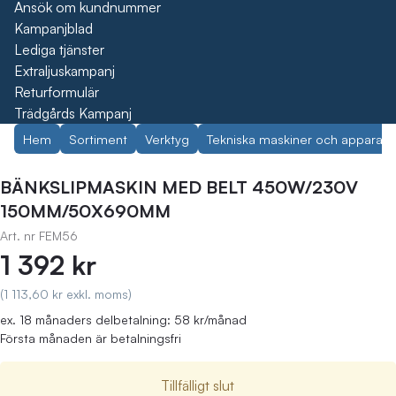
Ansök om kundnummer
Kampanjblad
Lediga tjänster
Extraljuskampanj
Returformulär
Trädgårds Kampanj
Hem
Sortiment
Verktyg
Tekniska maskiner och apparate
BÄNKSLIPMASKIN MED BELT 450W/230V
150MM/50X690MM
Art. nr
FEM56
1 392 kr
(1 113,60 kr exkl. moms)
ex. 18 månaders delbetalning: 58 kr/månad
Första månaden är betalningsfri
Tillfälligt slut