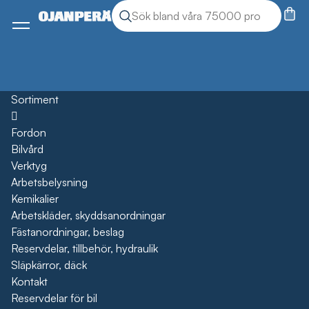
Sök
Sök produkter
Meny
Sortiment
Öppna
Fordon
Bilvård
Verktyg
Arbetsbelysning
Kemikalier
Arbetskläder, skyddsanordningar
Fästanordningar, beslag
Reservdelar, tillbehör, hydraulik
Släpkärror, däck
Kontakt
Reservdelar för bil