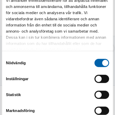
Vi använder enhetsidentifierare för att anpassa innehållet
och annonserna till användarna, tillhandahålla funktioner
för sociala medier och analysera vår trafik. Vi
vidarebefordrar även sådana identifierare och annan
information från din enhet till de sociala medier och
annons- och analysföretag som vi samarbetar med.
Dessa kan i sin tur kombinera informationen med annan
VEDKLYV 7TON
TÅNGSTÄLL
information som du har tillhandahållit eller som de har
52CM MED STATIV
COBRA 7X3ST
samlat in när du har använt deras tjänster.
Samtyckesval
Nödvändig
Finns i lager
Finns i lager
Inställningar
2 995 kr
15 880 kr
Statistik
(2396.0 kr exkl. moms)
(12704.0 kr exkl. moms)
Marknadsföring
Köp
Köp