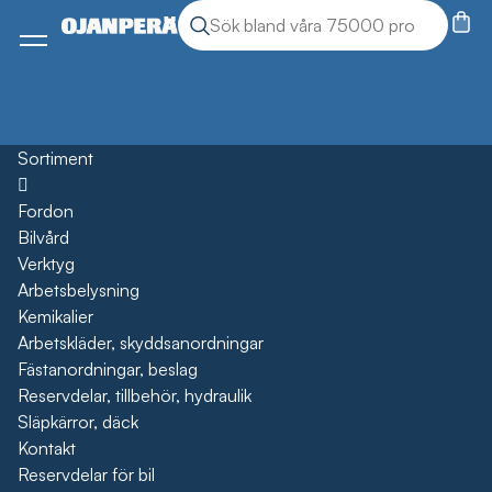
Sök
Sök produkter
Meny
Sortiment
Öppna
Fordon
Bilvård
Verktyg
Arbetsbelysning
Kemikalier
Arbetskläder, skyddsanordningar
Fästanordningar, beslag
Reservdelar, tillbehör, hydraulik
Släpkärror, däck
Kontakt
Reservdelar för bil