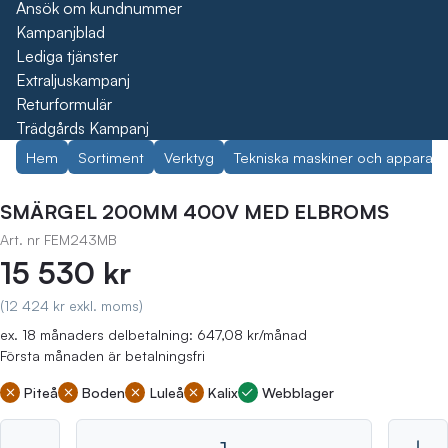
Ansök om kundnummer
Kampanjblad
Lediga tjänster
Extraljuskampanj
Returformulär
Trädgårds Kampanj
Hem
Sortiment
Verktyg
Tekniska maskiner och apparate
SMÄRGEL 200MM 400V MED ELBROMS
Art. nr
FEM243MB
15 530 kr
(12 424 kr exkl. moms)
ex. 18 månaders delbetalning: 647,08 kr/månad
Första månaden är betalningsfri
Piteå
Boden
Luleå
Kalix
Webblager