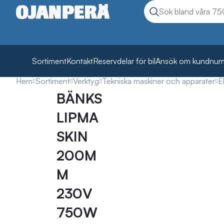
Sök
Sök produkter
Sortiment
Kontakt
Reservdelar för bil
Ansök om kundnu
Hem
Sortiment
Verktyg
Tekniska maskiner och apparater
E
BÄNKS
LIPMA
SKIN
200M
M
230V
750W