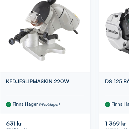
KEDJESLIPMASKIN 220W
DS 125 B
Finns i lager
Finns i 
(Webblager)
631 kr
1 369 kr