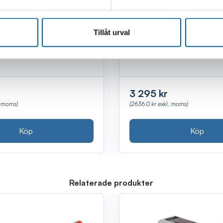
RÄ MED TIPP MAX
GARAGETÄLT 3X6X2,
ÖRZINKT
195G/M2 GRÅ
Tillåt urval
lager
Finns i lager
(Webblager)
(Kalix, Webb
3 295 kr
. moms)
(2636.0 kr exkl. moms)
Köp
Köp
Relaterade produkter