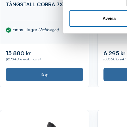
TÅNGSTÄLL COBRA 7X3ST
SLÄPKÄR
400KG F
Avvisa
Finns i lager
Finns i 
(Webblager)
15 880 kr
6 295 kr
(12704.0 kr exkl. moms)
(5036.0 kr exkl
Köp