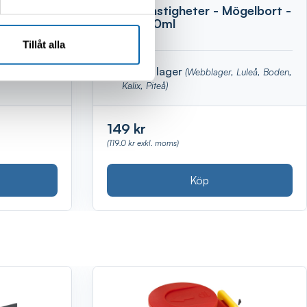
4
Inga Konstigheter - Mögelbort -
MAX 650ml
Tillåt alla
Finns i lager
lager)
(Webblager, Luleå, Boden,
Kalix, Piteå)
149 kr
(119.0 kr exkl. moms)
Köp