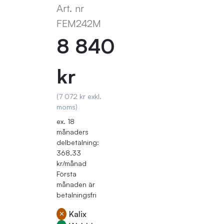
Art. nr
FEM242M
8 840
kr
(7 072 kr exkl.
moms)
ex. 18
månaders
delbetalning:
368,33
kr/månad
Första
månaden är
betalningsfri
Kalix