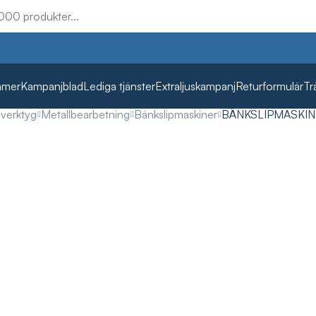
mmer
Kampanjblad
Lediga tjänster
Extraljuskampanj
Returformulär
Tr
lverktyg
Metallbearbetning
Bänkslipmaskiner
BÄNKSLIPMASKI