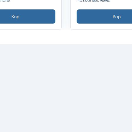
. moms)
(4128.0 kr exkl. moms)
Köp
Köp