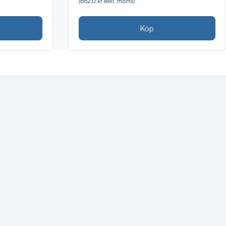
(662.0 kr exkl. moms)
Köp