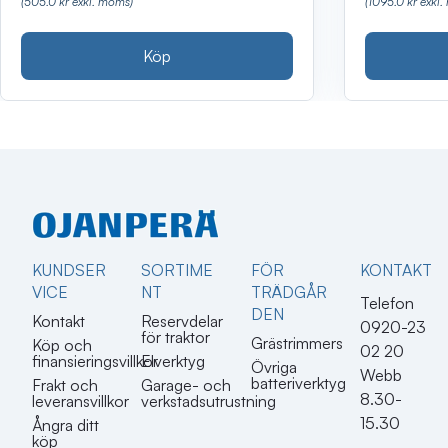
(505.0 kr exkl. moms)
(1095.0 kr exkl
Köp
KUNDSER
SORTIME
FÖR
KONTAKT​
VICE
NT
TRÄDGÅR
Telefon
DEN
Kontakt
Reservdelar
0920-23
för traktor
Grästrimmers
Köp och
02 20
finansieringsvillkor
Elverktyg
Övriga
Webb
batteriverktyg
Frakt och
Garage- och
8.30-
leveransvillkor
verkstadsutrustning
15.30
Ångra ditt
köp