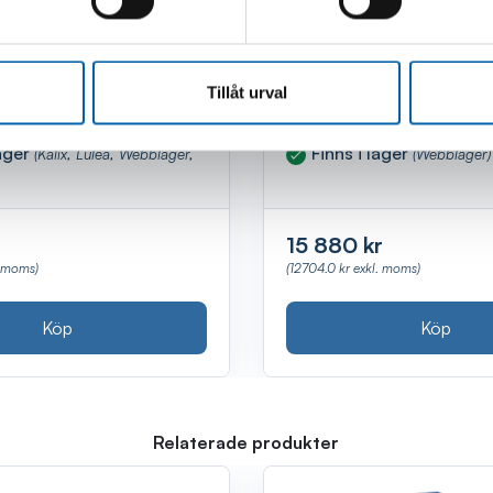
 7TON 52CM MED
TÅNGSTÄLL COBRA 
Tillåt urval
lager
Finns i lager
(Kalix, Luleå, Webblager,
(Webblager)
15 880 kr
(12704.0 kr exkl. moms)
. moms)
Köp
Köp
Relaterade produkter