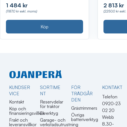
1 484 kr
2 813 kr
(1187.0 kr exkl. moms)
(2250.0 kr exkl
Köp
KUNDSER
SORTIME
FÖR
KONTAKT​
VICE
NT
TRÄDGÅR
Telefon
DEN
Kontakt
Reservdelar
0920-23
för traktor
Grästrimmers
Köp och
02 20
finansieringsvillkor
Elverktyg
Övriga
Webb
batteriverktyg
Frakt och
Garage- och
8.30-
leveransvillkor
verkstadsutrustning