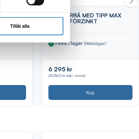
7X3ST
SLÄPKÄRRÄ MED TIPP MAX
400KG FÖRZINKT
Tillåt alla
Finns i lager
(Webblager)
6 295 kr
(5036.0 kr exkl. moms)
Köp