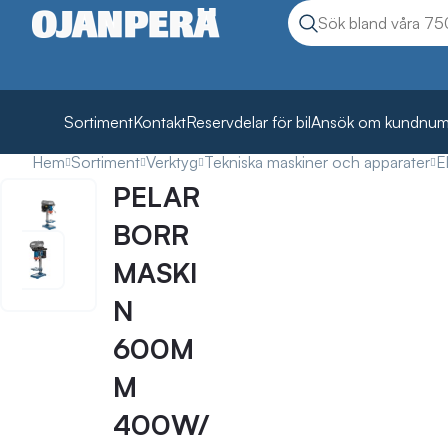
Sök
Sök produkter
Sortiment
Kontakt
Reservdelar för bil
Ansök om kundnu
Hem
Sortiment
Verktyg
Tekniska maskiner och apparater
E
PELAR
BORR
MASKI
N
600M
M
400W/