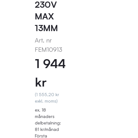
230V
MAX
13MM
Art. nr
FEM10913
1 944
kr
(1 555,20 kr
exkl. moms)
ex. 18
månaders
delbetalning:
81 kr/månad
Första