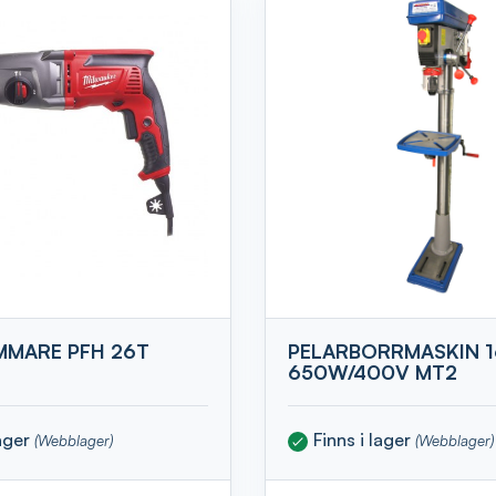
MARE PFH 26T
PELARBORRMASKIN 
650W/400V MT2
lager
Finns i lager
(Webblager)
(Webblager)