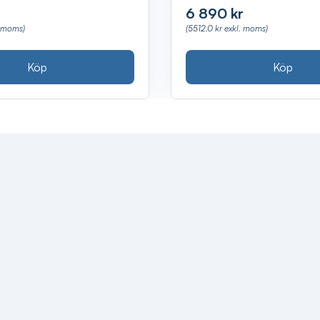
6 890 kr
. moms)
(5512.0 kr exkl. moms)
Köp
Köp