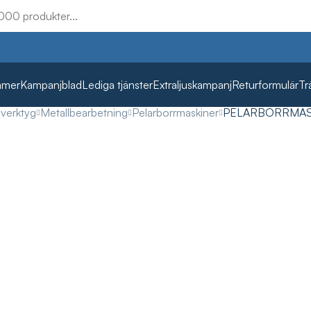
mmer
Kampanjblad
Lediga tjänster
Extraljuskampanj
Returformulär
Tr
lverktyg
Metallbearbetning
Pelarborrmaskiner
PELARBORRMAS