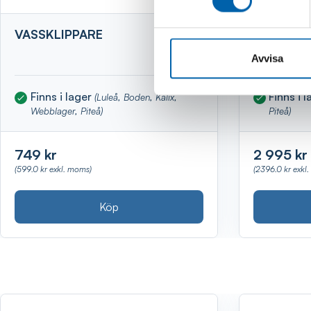
VASSKLIPPARE
VEDKLYV
STATIV
Avvisa
Finns i lager
Finns i 
(Luleå, Boden, Kalix,
Webblager, Piteå)
Piteå)
749 kr
2 995 kr
(599.0 kr exkl. moms)
(2396.0 kr exkl
Köp