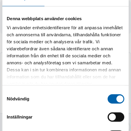
- 1000 rpm
- 20-splines
Denna webbplats använder cookies
- längd 182 mm
Vi använder enhetsidentifierare för att anpassa innehållet
och annonserna till användarna, tillhandahålla funktioner
för sociala medier och analysera vår trafik. Vi
Andra köpte även
vidarebefordrar även sådana identifierare och annan
information från din enhet till de sociala medier och
annons- och analysföretag som vi samarbetar med.
Dessa kan i sin tur kombinera informationen med annan
information som du har tillhandahållit eller som de har
samlat in när du har använt deras tjänster.
Samtyckesval
Nödvändig
Inställningar
VASSKLIPPARE
VEDKLYV 7TON
52CM MED STATIV