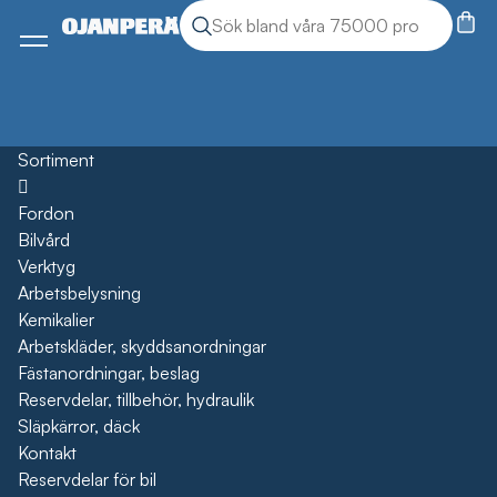
Sök
Sök produkter
Meny
Sortiment
Öppna
Fordon
Bilvård
Verktyg
Arbetsbelysning
Kemikalier
Arbetskläder, skyddsanordningar
Fästanordningar, beslag
Reservdelar, tillbehör, hydraulik
Släpkärror, däck
Kontakt
Reservdelar för bil