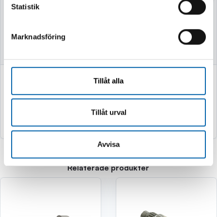
Statistik
Finns i lager
Finns i lager
Marknadsföring
749 kr
2 995 kr
Tillåt alla
(599.0 kr exkl. moms)
(2396.0 kr exkl. moms)
Tillåt urval
Köp
Köp
Avvisa
Relaterade produkter