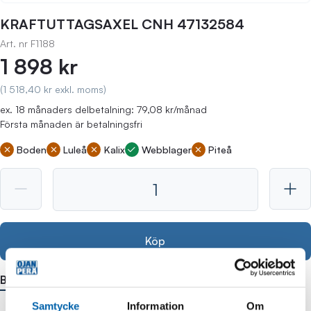
KRAFTUTTAGSAXEL CNH 47132584
Art. nr
F1188
1 898 kr
(1 518,40 kr exkl. moms)
ex. 18 månaders delbetalning: 79,08 kr/månad
Första månaden är betalningsfri
Boden
Luleå
Kalix
Webblager
Piteå
Köp
Beskrivning
Passar till
Samtycke
Information
Om