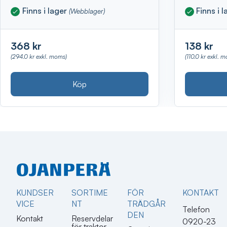
Finns i lager
Finns i 
(Webblager)
368 kr
138 kr
(294.0 kr exkl. moms)
(110.0 kr exkl. 
Köp
KUNDSER
SORTIME
FÖR
KONTAKT​
VICE
NT
TRÄDGÅR
Telefon
DEN
Kontakt
Reservdelar
0920-23
för traktor