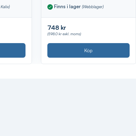
Finns i lager
Kalix)
(Webblager)
748 kr
(598.0 kr exkl. moms)
Köp