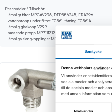
Reservdelar / Tillbehör:
- lämpligt filter MPCAV296, DFP556245, ERA296
- vattenpropp under filtret F0561, tätning F0561A
- lämplig glaskopp V299
- passande propp MP7111312
- lämpliga slangkopplingar MP717666, MP7176156, MP717
Samtycke
Denna webbplats använder 
Vi använder enhetsidentifierar
sociala medier och analysera 
till de sociala medier och a
med annan information som du 
Samtyckesval
Nödvändig