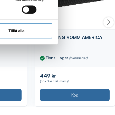
Tillåt alla
296
SUGSLANG 90MM AMERICA
FLEX
Finns i lager
(Webblager)
449 kr
(359.0 kr exkl. moms)
Köp