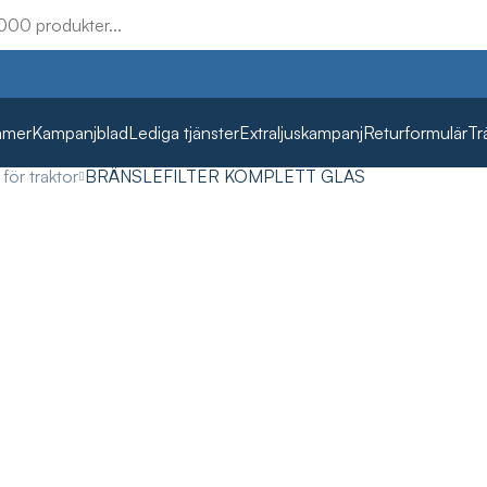
mmer
Kampanjblad
Lediga tjänster
Extraljuskampanj
Returformulär
Tr
för traktor
BRÄNSLEFILTER KOMPLETT GLAS