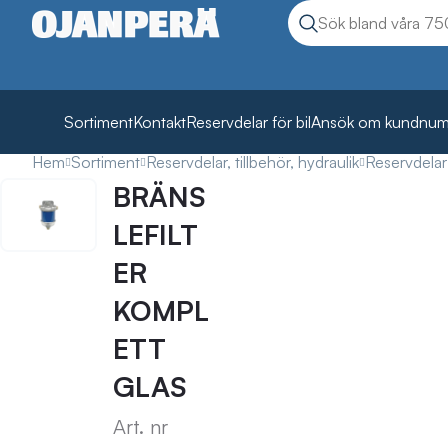
Sök
Sök produkter
Sortiment
Kontakt
Reservdelar för bil
Ansök om kundnu
Hem
Sortiment
Reservdelar, tillbehör, hydraulik
Reservdelar 
BRÄNS
LEFILT
ER
KOMPL
ETT
GLAS
Art. nr