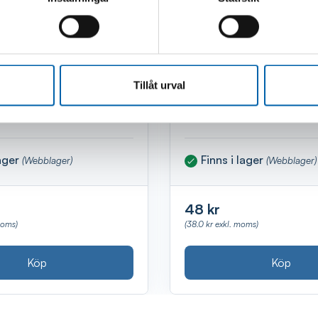
Tillåt urval
METERKABEL FORD
BRÄNSLEFILTER CAV
lager
Finns i lager
(Webblager)
(Webblager)
48 kr
moms)
(38.0 kr exkl. moms)
Köp
Köp