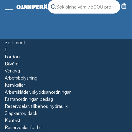
Sök
Sök produkter
Meny
Sortiment
Öppna
Fordon
Bilvård
Verktyg
Arbetsbelysning
Kemikalier
Arbetskläder, skyddsanordningar
Fästanordningar, beslag
Reservdelar, tillbehör, hydraulik
Släpkärror, däck
Kontakt
Reservdelar för bil