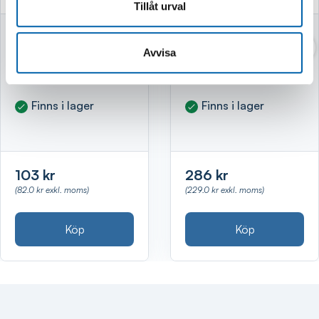
Tillåt urval
MONTAGEHANDSK
ARBETSHANDSKAR
AR 11 KARDBORRE
11 VATTENTÄT
Avvisa
LÄDER M.FODER
FODER
Finns i lager
Finns i lager
103 kr
286 kr
(82.0 kr exkl. moms)
(229.0 kr exkl. moms)
Köp
Köp