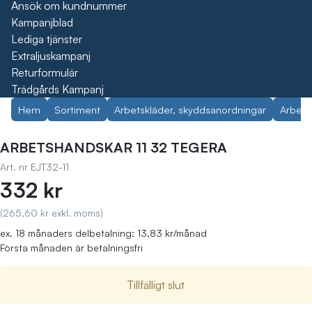
Ansök om kundnummer
Kampanjblad
Lediga tjänster
Extraljuskampanj
Returformulär
Trädgårds Kampanj
Hem
Sortiment
Arbetskläder, skyddsanordningar
Arbets
ARBETSHANDSKAR 11 32 TEGERA
Art. nr
EJT32-11
332 kr
(265,60 kr exkl. moms)
ex. 18 månaders delbetalning: 13,83 kr/månad
Första månaden är betalningsfri
Tillfälligt slut