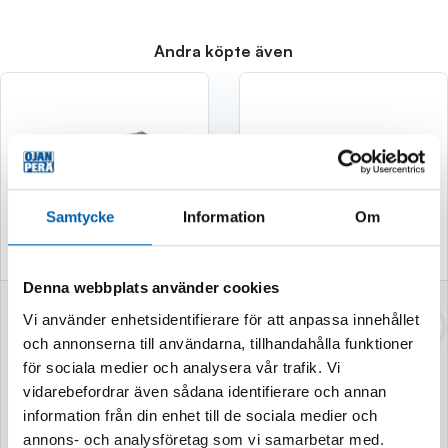
Andra köpte även
Samtycke
Information
Om
Denna webbplats använder cookies
GARAGETÄLT
SLÄPKÄRRÄ MED
Vi använder enhetsidentifierare för att anpassa innehållet
3X6X2,4 195G/M2
TIPP MAX 400KG
och annonserna till användarna, tillhandahålla funktioner
GRÅ
FÖRZINKT
för sociala medier och analysera vår trafik. Vi
vidarebefordrar även sådana identifierare och annan
Finns i lager
Finns i lager
information från din enhet till de sociala medier och
annons- och analysföretag som vi samarbetar med.