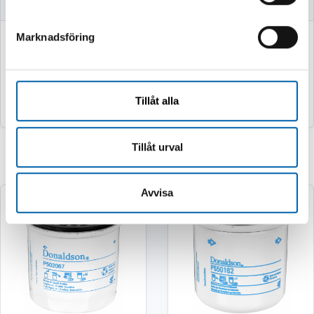
Marknadsföring
749 kr
2 995 kr
(599.0 kr exkl. moms)
(2396.0 kr exkl. moms)
Köp
Köp
Tillåt alla
Tillåt urval
Relaterade produkter
Avvisa