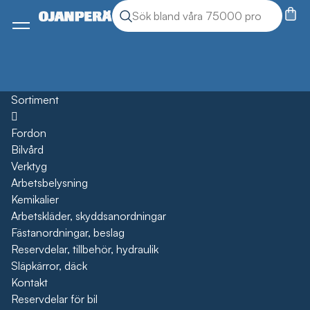
Sök
Sök produkter
Meny
Sortiment
Öppna
Fordon
Bilvård
Verktyg
Arbetsbelysning
Kemikalier
Arbetskläder, skyddsanordningar
Fästanordningar, beslag
Reservdelar, tillbehör, hydraulik
Släpkärror, däck
Kontakt
Reservdelar för bil