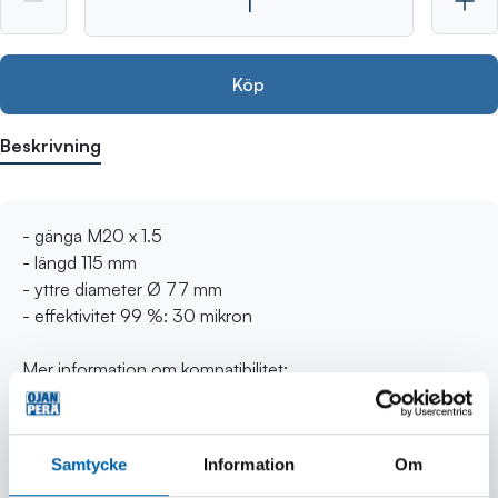
Köp
Beskrivning
- gänga M20 x 1.5
- längd 115 mm
- yttre diameter Ø 77 mm
- effektivitet 99 %: 30 mikron
Mer information om kompatibilitet:
- Obs! Mått på den äldre versionen av P550048-filtret Ø
96 / längd 82 mm (fram till 2021). På grund av
förändringen år det möjligt att det nya filtret inte är lämpligt
Samtycke
Information
Om
för samma applikationer.