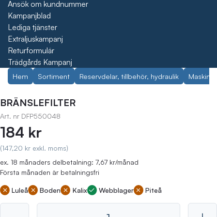
Ansök om kundnummer
Kampanjblad
Lediga tjänster
Extraljuskampanj
Returformulär
Trädgårds Kampanj
Hem
Sortiment
Reservdelar, tillbehör, hydraulik
Maskin- 
BRÄNSLEFILTER
Art. nr
DFP550048
184 kr
(147,20 kr exkl. moms)
ex. 18 månaders delbetalning: 7,67 kr/månad
Första månaden är betalningsfri
Luleå
Boden
Kalix
Webblager
Piteå