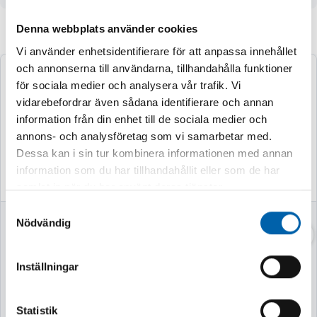
Denna webbplats använder cookies
Andra köpte även
Vi använder enhetsidentifierare för att anpassa innehållet
och annonserna till användarna, tillhandahålla funktioner
för sociala medier och analysera vår trafik. Vi
vidarebefordrar även sådana identifierare och annan
information från din enhet till de sociala medier och
annons- och analysföretag som vi samarbetar med.
Dessa kan i sin tur kombinera informationen med annan
information som du har tillhandahållit eller som de har
samlat in när du har använt deras tjänster.
Samtyckesval
VASSKLIPPARE
VEDKLYV 7TON
Nödvändig
52CM MED STATIV
Inställningar
Finns i lager
Finns i lager
Statistik