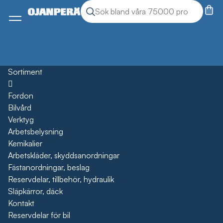
Sök
Sök produkter
Meny
Sortiment
Öppna
Fordon
Bilvård
Verktyg
Arbetsbelysning
Kemikalier
Arbetskläder, skyddsanordningar
Fästanordningar, beslag
Reservdelar, tillbehör, hydraulik
Släpkärror, däck
Kontakt
Reservdelar för bil