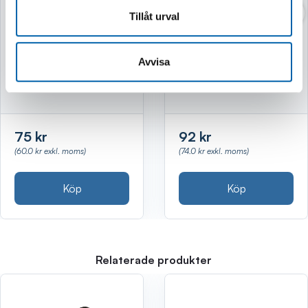
KABEL 13M
KABEL 13M
0,75MM2 GRÖN
0,75MM2 GRÅ
Tillåt urval
Avvisa
Finns i lager
Finns i lager
75 kr
92 kr
(60.0 kr exkl. moms)
(74.0 kr exkl. moms)
Köp
Köp
Relaterade produkter