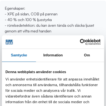
Egenskaper:
- XPE på sidan, COB på pannan
- 40 % och 100 % ljusstyrka
- rörelsedetektion: du kan även tända och släcka ljuset
genom att vifta med handen
- blinkljus
- USB-C uppladdningsbar
Tekniska data:
Samtycke
Information
Om
- effekt 5 W , COB + XPE
- ljusfärg vit
- ljusflöde 350 lm
Denna webbplats använder cookies
- räckvidd 2 - 10 m
Vi använder enhetsidentifierare för att anpassa innehållet
- färgtemperatur 6000 - 6500 K
och annonserna till användarna, tillhandahålla funktioner
- skyddsklass IP44
för sociala medier och analysera vår trafik. Vi
- livslängd 20000 h
vidarebefordrar även sådana identifierare och annan
- strömkälla 1 x 102540 1200 mAh uppladdningsbart Li-ion
information från din enhet till de sociala medier och
batteri