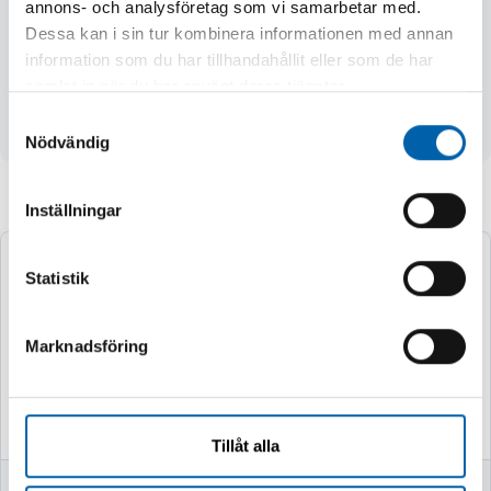
annons- och analysföretag som vi samarbetar med.
- batteritid 2-2,5 h
Dessa kan i sin tur kombinera informationen med annan
- laddningstid 2-6 h
information som du har tillhandahållit eller som de har
- material aluminium, ABS
samlat in när du har använt deras tjänster.
- mått 300 x 32 x 20 mm
Samtyckesval
- vikt med batteri 90 g
Nödvändig
Andra köpte även
Inställningar
Statistik
Marknadsföring
Tillåt alla