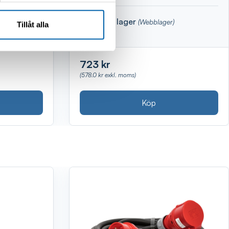
Finns i lager
(Webblager)
Tillåt alla
723 kr
(578.0 kr exkl. moms)
Köp