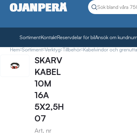
Sök
Sök produkter
Sortiment
Kontakt
Reservdelar för bil
Ansök om kundnu
Hem
Sortiment
Verktyg
Tillbehör
Kabelvindor och grenutt
SKARV
KABEL
10M
16A
5X2,5H
07
Art. nr