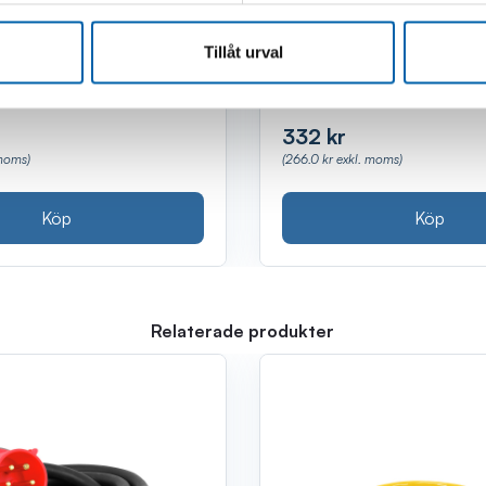
lager
Finns i lager
(Webblager)
(Webblager)
Tillåt urval
332 kr
 moms)
(266.0 kr exkl. moms)
Köp
Köp
Relaterade produkter