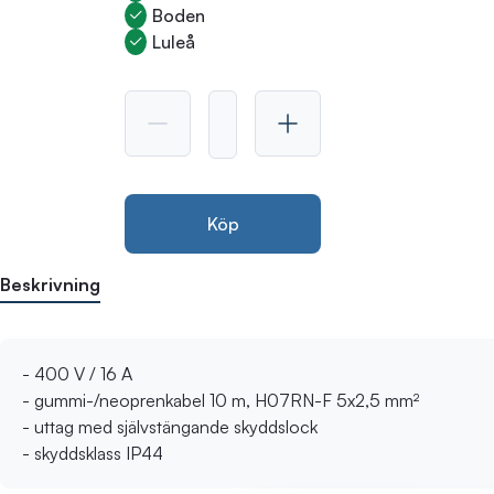
Boden
Luleå
Köp
Beskrivning
- 400 V / 16 A
- gummi-/neoprenkabel 10 m, H07RN-F 5x2,5 mm²
- uttag med självstängande skyddslock
- skyddsklass IP44