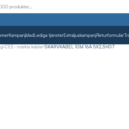
mmer
Kampanjblad
Lediga tjänster
Extraljuskampanj
Returformulär
Tr
ag
CEE- märkta kablar
SKARVKABEL 10M 16A 5X2,5H07