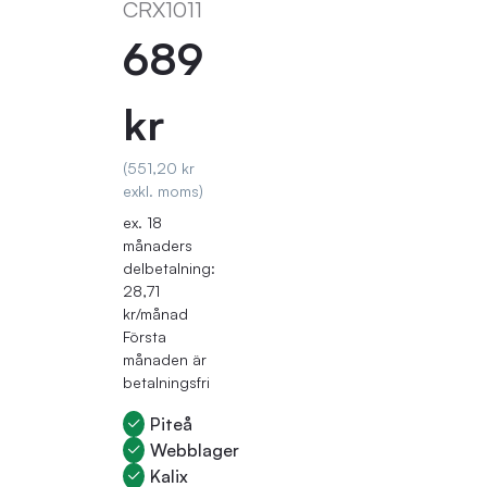
CRX1011
689
kr
(551,20 kr
exkl. moms)
ex. 18
månaders
delbetalning:
28,71
kr/månad
Första
månaden är
betalningsfri
Piteå
Webblager
Kalix