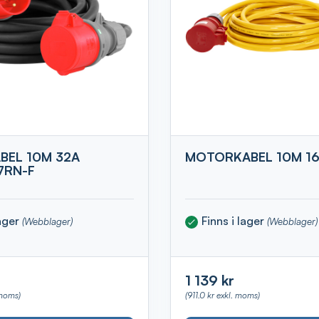
BEL 10M 32A
MOTORKABEL 10M 16
7RN-F
lager
Finns i lager
(Webblager)
(Webblager)
1 139 kr
 moms)
(911.0 kr exkl. moms)