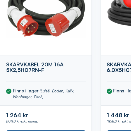
SKARVKABEL 20M 16A
SKARVKA
5X2,5H07RN-F
6.0X5H0
Finns i lager
Finns i 
(Luleå, Boden, Kalix,
Webblager, Piteå)
1 448 kr
1 264 kr
(1158.0 kr exkl.
(1011.0 kr exkl. moms)