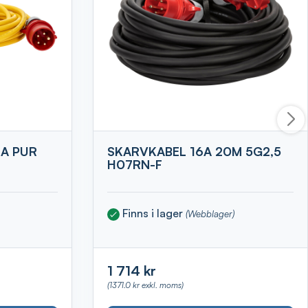
A PUR
SKARVKABEL 16A 20M 5G2,5
H07RN-F
Finns i lager
(Webblager)
1 714 kr
(1371.0 kr exkl. moms)