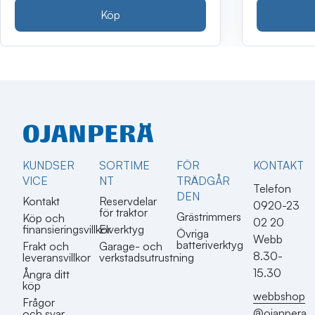
Köp
KUNDSER
SORTIME
FÖR
KONTAKT​
VICE
NT
TRÄDGÅR
Telefon
DEN
Kontakt
Reservdelar
0920-23
för traktor
Grästrimmers
Köp och
02 20
finansieringsvillkor
Elverktyg
Övriga
Webb
batteriverktyg
Frakt och
Garage- och
8.30-
leveransvillkor
verkstadsutrustning
15.30
Ångra ditt
köp
webbshop
Frågor
@ojanpera
och svar