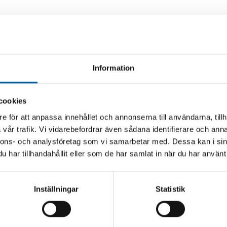
Andra köpte även
Information
cookies
e för att anpassa innehållet och annonserna till användarna, tillh
vår trafik. Vi vidarebefordrar även sådana identifierare och anna
nnons- och analysföretag som vi samarbetar med. Dessa kan i sin
har tillhandahållit eller som de har samlat in när du har använt 
Inställningar
Statistik
GSADAPTER CEE 16A
ÖVERGÅNGSADAPTER
3X400V
400V / 3X230V