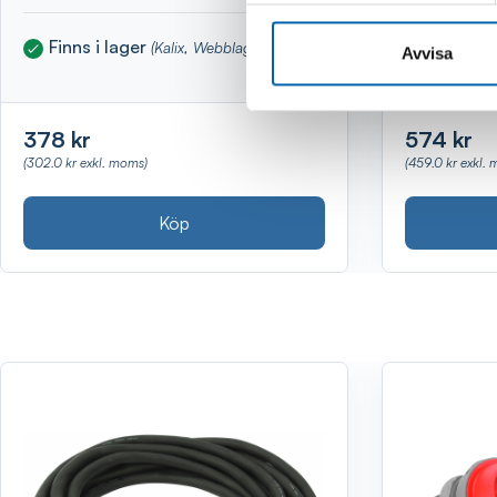
Finns i lager
Finns i 
(Kalix, Webblager)
Avvisa
378 kr
574 kr
(302.0 kr exkl. moms)
(459.0 kr exkl.
Köp