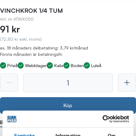
VINCHKROK 1/4 TUM
Art. nr
ATWX050
91 kr
(72,80 kr exkl. moms)
ex. 18 månaders delbetalning: 3,79 kr/månad
Första månaden är betalningsfri
Piteå
Webblager
Kalix
Boden
Luleå
Köp
Beskrivning
Samtycke
Information
Om