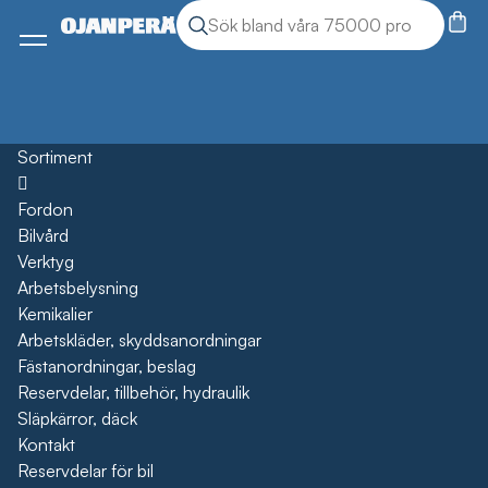
Sök
Sök produkter
Meny
Sortiment
Öppna
Fordon
Bilvård
Verktyg
Arbetsbelysning
Kemikalier
Arbetskläder, skyddsanordningar
Fästanordningar, beslag
Reservdelar, tillbehör, hydraulik
Släpkärror, däck
Kontakt
Reservdelar för bil