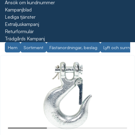
Ansök om kundnummer
Kampanjblad
Lediga tjänster
Extraljuskampanj
Returformulär
Trädgårds Kampanj
Hem
Sortiment
Fästanordningar, beslag
Lyft och surrnin