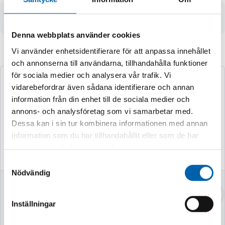
- ej godkänd för lyft
Denna webbplats använder cookies
Vi använder enhetsidentifierare för att anpassa innehållet
Andra köpte även
och annonserna till användarna, tillhandahålla funktioner
för sociala medier och analysera vår trafik. Vi
vidarebefordrar även sådana identifierare och annan
information från din enhet till de sociala medier och
annons- och analysföretag som vi samarbetar med.
Dessa kan i sin tur kombinera informationen med annan
information som du har tillhandahållit eller som de har
samlat in när du har använt deras tjänster.
Samtyckesval
Nödvändig
VASSKLIPPARE
VEDKLYV 7TON
52CM MED STATIV
Inställningar