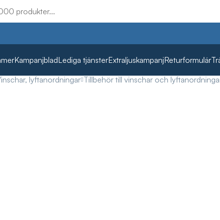
mmer
Kampanjblad
Lediga tjänster
Extraljuskampanj
Returformulär
Tr
inschar, lyftanordningar
Tillbehör till vinschar och lyftanordninga