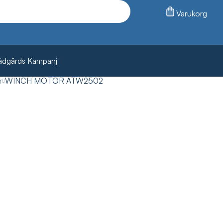
Varukorg
ädgårds Kampanj
r
WINCH MOTOR ATW2502