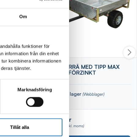
Om
andahålla funktioner för
n information från din enhet
 tur kombinera informationen
7X3ST
SLÄPKÄRRÄ MED TIPP MAX
deras tjänster.
400KG FÖRZINKT
Marknadsföring
Finns i lager
(Webblager)
6 295 kr
(5036.0 kr exkl. moms)
Tillåt alla