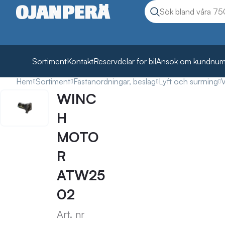
Sök
Sök produkter
Sortiment
Kontakt
Reservdelar för bil
Ansök om kundnu
Hem
Sortiment
Fästanordningar, beslag
Lyft och surrning
V
WINC
H
MOTO
R
ATW25
02
Art. nr