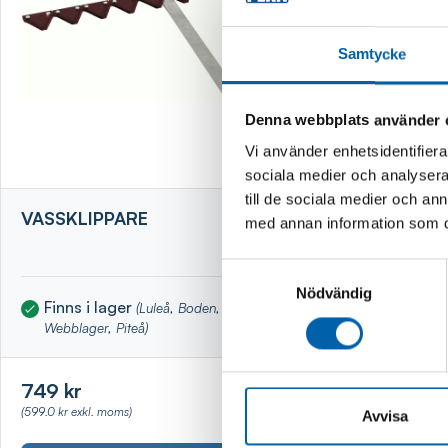
Samtycke
Denna webbplats använder 
Vi använder enhetsidentifierar
sociala medier och analysera 
till de sociala medier och a
VASSKLIPPARE
VEDKLYV
med annan information som du 
STATIV
Samtyckesval
Nödvändig
Finns i lager
Finns i 
(Luleå, Boden, Kalix,
Webblager, Piteå)
Piteå)
749 kr
2 995 kr
(599.0 kr exkl. moms)
(2396.0 kr exkl
Avvisa