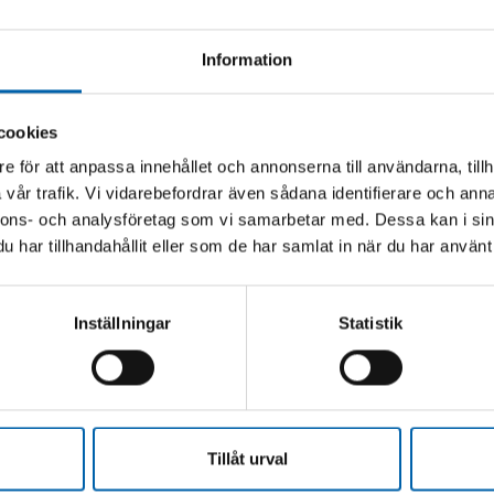
Information
cookies
e för att anpassa innehållet och annonserna till användarna, tillh
vår trafik. Vi vidarebefordrar även sådana identifierare och anna
nnons- och analysföretag som vi samarbetar med. Dessa kan i sin
 7TON 52CM MED
TÅNGSTÄLL COBRA 
har tillhandahållit eller som de har samlat in när du har använt 
Inställningar
Statistik
lager
Finns i lager
(Kalix, Luleå, Webblager,
(Webblager)
15 880 kr
(12704.0 kr exkl. moms)
. moms)
Tillåt urval