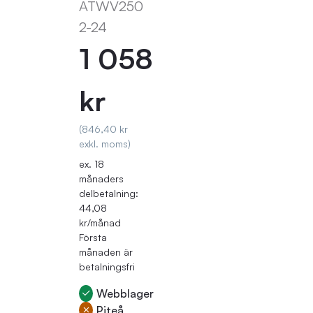
ATWV250
2-24
1 058
kr
(846,40 kr
exkl. moms)
ex. 18
månaders
delbetalning:
44,08
kr/månad
Första
månaden är
betalningsfri
Webblager
Piteå