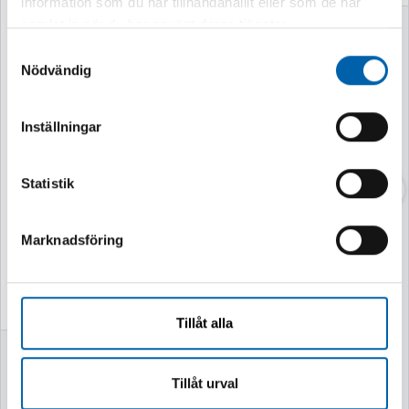
information som du har tillhandahållit eller som de har
samlat in när du har använt deras tjänster.
GRÄSTRIMMER
M18 BLLT-0 STAM
Samtyckesval
Nödvändig
Inställningar
Statistik
Finns i lager
Marknadsföring
Tillåt alla
SPÄRRSKAFT M12
FIR38G2-0
Tillåt urval