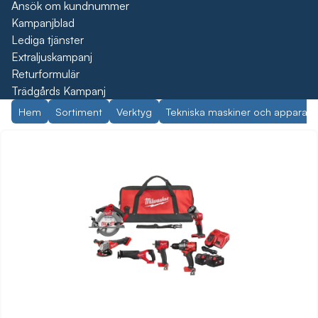
Ansök om kundnummer
Kampanjblad
Lediga tjänster
Extraljuskampanj
Returformulär
Trädgårds Kampanj
Hem
Sortiment
Verktyg
Tekniska maskiner och apparate