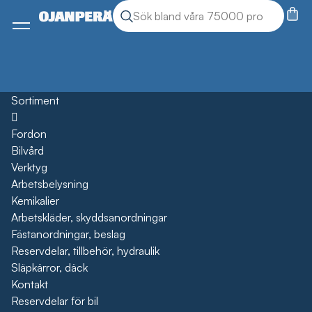
Sök
Sök produkter
Meny
Sortiment
Öppna
Fordon
Bilvård
Verktyg
Arbetsbelysning
Kemikalier
Arbetskläder, skyddsanordningar
Fästanordningar, beslag
Reservdelar, tillbehör, hydraulik
Släpkärror, däck
Kontakt
Reservdelar för bil