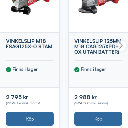
VINKELSLIP M18
VINKELSLIP 125MM
FSAG125X-0 STAM
M18 CAG125XPDB-
0X UTAN BATTERI
Finns i lager
Finns i lager
2 795 kr
2 988 kr
(2236.0 kr exkl. moms)
(2390.0 kr exkl. moms)
Köp
Köp