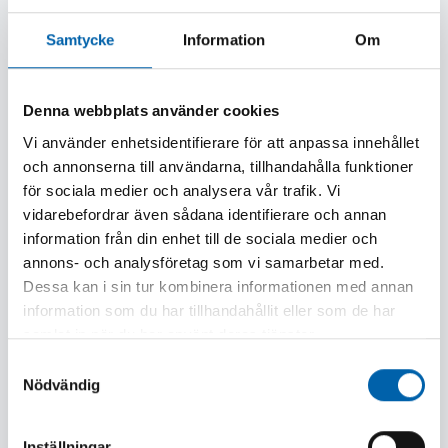
- Tre integrerade MILWAUKEE®-patenterade teknologier
- POWERSTATE kolborstfri motor, REDLITHIUM-
Samtycke
Information
Om
batteri och REDLINK PLUS hård- och mjukvara - vilket
ger enastående kraft, drifttid och hållbarhet
- Flexibelt batterisystem: passar samtliga MILWAUKEE®
Denna webbplats använder cookies
M18-batterier
Vi använder enhetsidentifierare för att anpassa innehållet
och annonserna till användarna, tillhandahålla funktioner
Tekniska data:
för sociala medier och analysera vår trafik. Vi
- spänning 18 V
vidarebefordrar även sådana identifierare och annan
- varvtal obelastad 8500 rpm
information från din enhet till de sociala medier och
- skiv Ø 125 x 22.2 mm
annons- och analysföretag som vi samarbetar med.
- spindel M14 x 2
Dessa kan i sin tur kombinera informationen med annan
- max. kapdjup 33 mm
information som du har tillhandahållit eller som de har
- vikt (utan batteri) 2,0 kg
samlat in när du har använt deras tjänster.
Standardutrustning:
Samtyckesval
Nödvändig
- endast verktyg (utan batteri och laddare), HD box,
Verktygslöst sprängskydd, kapskydd, avvibrerat
extrahandtag, skivmutter, nyckel och avtagbara
Inställningar