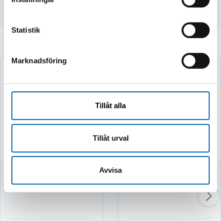
dammkåpor
Statistik
Andra köpte även
Marknadsföring
Tillåt alla
Tillåt urval
Avvisa
MUTTERDRAGARE
SLAGBORRMASKIN
M18 FMTIW2F120X
M18 FPD3-502X