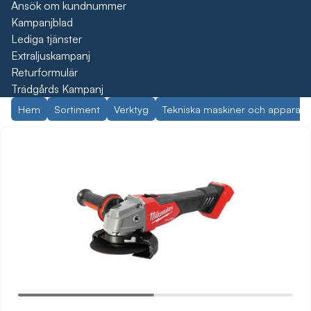
Ansök om kundnummer
Kampanjblad
Lediga tjänster
Extraljuskampanj
Returformulär
Trädgårds Kampanj
Hem
Sortiment
Verktyg
Tekniska maskiner och apparate