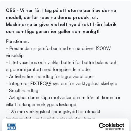
OBS - Vi har fått tag på ett större parti av denna
modell, därför reas nu denna produkt ut.
Maskinerna är givetvis helt nya direkt från fabrik
och samtliga garantier gäller som vanligt!
Funktioner:
- Prestandan är jämförbar med en nätdriven 1200W
vinkelslip
- Litet växelhus och vinklat batteri för bättre balans och
ergonomi jämfört med föregående modell
- Antivibrationshandtag för lägre vibrationer
- Integrerat FIXTEC-system för verktygslöst skivbyte
- Smalt handtag
- Avtagbar dammkåpa motverkar damm från att komma in
vilket förlänger verktygets livslängd
- 125 mm verktygslöst sprängskydd för utmärkt
kapkapacitet samt snabb och enkel justering
- " Line lock-out"-funktion som förhindrar automatisk start