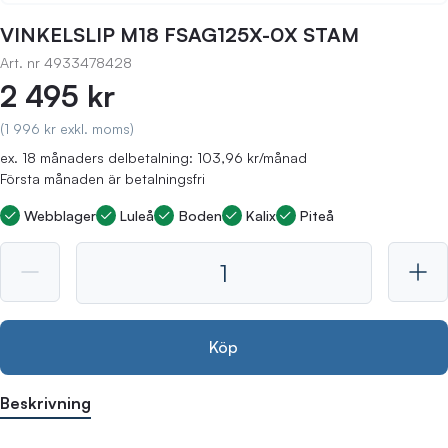
VINKELSLIP M18 FSAG125X-0X STAM
Art. nr
4933478428
2 495 kr
(1 996 kr exkl. moms)
ex. 18 månaders delbetalning: 103,96 kr/månad
Första månaden är betalningsfri
Webblager
Luleå
Boden
Kalix
Piteå
Köp
Beskrivning