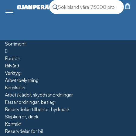
Sök
Sök produkter
Meny
Sortiment
Öppna
Fordon
Bilvård
Verktyg
Arbetsbelysning
Kemikalier
Arbetskläder, skyddsanordningar
Fästanordningar, beslag
Reservdelar, tillbehör, hydraulik
Släpkärror, däck
Kontakt
Reservdelar för bil