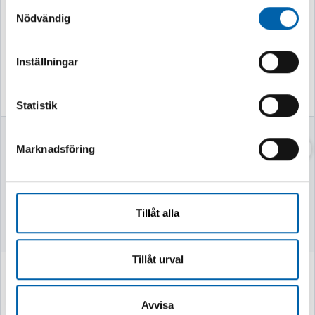
Samtyckesval
Nödvändig
Inställningar
Statistik
VASSKLIPPARE
VEDKLYV 7TON
52CM MED STATIV
Marknadsföring
Finns i lager
Finns i lager
Tillåt alla
Tillåt urval
749 kr
2 995 kr
(599.0 kr exkl. moms)
(2396.0 kr exkl. moms)
Avvisa