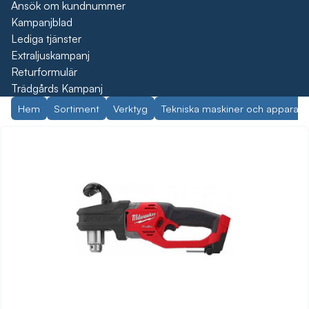
Ansök om kundnummer
Kampanjblad
Lediga tjänster
Extraljuskampanj
Returformulär
Trädgårds Kampanj
Hem
Sortiment
Verktyg
Tekniska maskiner och apparate