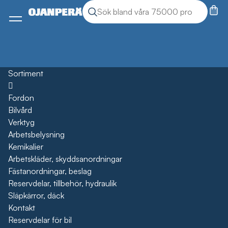
Sök
Sök produkter
Meny
Sortiment
Öppna
Fordon
Bilvård
Verktyg
Arbetsbelysning
Kemikalier
Arbetskläder, skyddsanordningar
Fästanordningar, beslag
Reservdelar, tillbehör, hydraulik
Släpkärror, däck
Kontakt
Reservdelar för bil