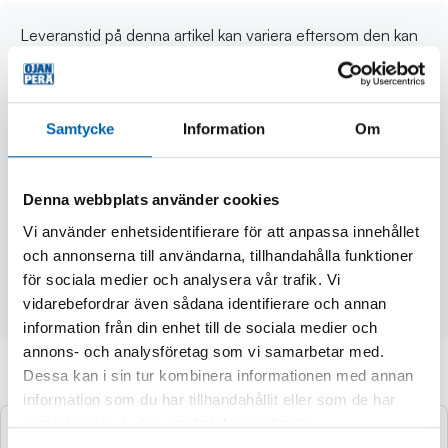
Leveranstid på denna artikel kan variera eftersom den kan
komma att beställas från leverantör, uppskattad leveranstid
5-12 arbetsdagar M18 FUEL™ vinkelborrmaskin med
kolborstfri POWERSTATE™-motor som levererar kraft
Samtycke
Information
Om
som ett nätdrivet verktyg vid borrning i trä, 1 500 varv/min
REDLINK PLUS™ elektronik ger ett avancerat digitalt
överbelastningsskydd för både verktyget och batteriet
Denna webbplats använder cookies
samt förbättrar verktygets prestanda under belastning
Växelhus i metall och 13 mm chuck Extremt lång drifttid -
Vi använder enhetsidentifierare för att anpassa innehållet
upp till 200 hål med 22 mm spiralborr i 50 x 100 mm virke
och annonserna till användarna, tillhandahålla funktioner
Batteriindikator LED-ljus Vikt 4,1 kg Levereras i staplingsbar
för sociala medier och analysera vår trafik. Vi
HD Box utan batteri och laddare.
vidarebefordrar även sådana identifierare och annan
information från din enhet till de sociala medier och
annons- och analysföretag som vi samarbetar med.
Dessa kan i sin tur kombinera informationen med annan
Andra köpte även
information som du har tillhandahållit eller som de har
samlat in när du har använt deras tjänster.