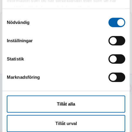
information som du har tillhandahållit eller som de har
Andra köpte även
samlat in när du har använt deras tjänster.
Samtyckesval
Nödvändig
Inställningar
Statistik
Marknadsföring
VASSKLIPPARE
VEDKLYV 7TON
52CM MED STATIV
Tillåt alla
Finns i lager
Finns i lager
Tillåt urval