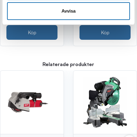
749 kr
2 995 kr
Avvisa
(599.0 kr exkl. moms)
(2396.0 kr exkl. moms)
Köp
Köp
Relaterade produkter