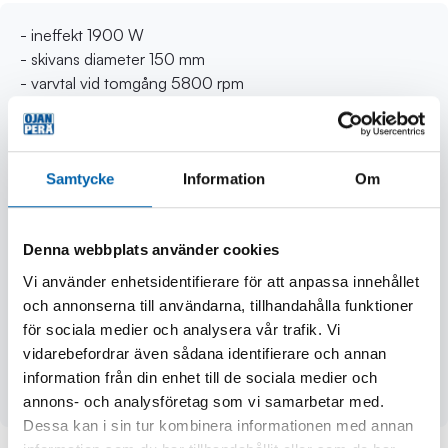
- ineffekt 1900 W
- skivans diameter 150 mm
- varvtal vid tomgång 5800 rpm
- sågbredd 6 - 45 mm
- sågdjup 0 - 45 mm
- reglering av sågdjup
- spindellåsning
Samtycke
Information
Om
- anslutning för dammsugskoppling
- reglering av sågdjup
Denna webbplats använder cookies
- TILT-LOK-handtag
- softgrip
Vi använder enhetsidentifierare för att anpassa innehållet
- överbelastningsskydd
och annonserna till användarna, tillhandahålla funktioner
- standardutrustning: 4 m kabel, 2 diamantskivor,
för sociala medier och analysera vår trafik. Vi
specialmejsel, sidhandtag, nycklar
vidarebefordrar även sådana identifierare och annan
- väska i metall
information från din enhet till de sociala medier och
- vikt 6,6 kg
annons- och analysföretag som vi samarbetar med.
Dessa kan i sin tur kombinera informationen med annan