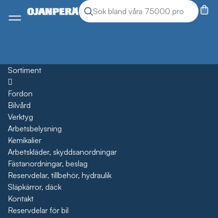
Sök
Sök produkter
Meny
Sortiment
Öppna
Fordon
Bilvård
Verktyg
Arbetsbelysning
Kemikalier
Arbetskläder, skyddsanordningar
Fästanordningar, beslag
Reservdelar, tillbehör, hydraulik
Släpkärror, däck
Kontakt
Reservdelar för bil