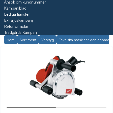
Ansök om kundnummer
Kampanjblad
Lediga tjänster
Extraljuskampanj
Returformulär
Trädgårds Kampanj
Hem
Sortiment
Verktyg
Tekniska maskiner och apparate