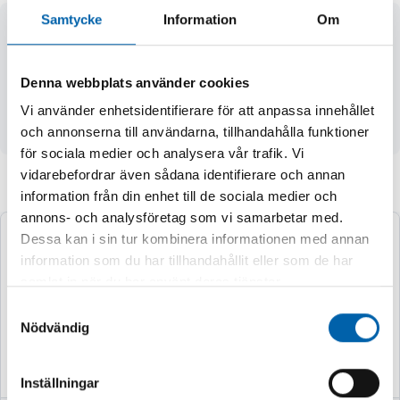
Samtycke
Information
Om
Leveranstid på denna artikel kan variera eftersom den kan
komma att beställas från leverantör, uppskattad leveranstid
5-12 arbetsdagar 14V - 4,0 Ah REDLITHIUM™-batteriet
Denna webbplats använder cookies
ger hög kraft, lång drifttid och ökad hållbarhet Nu ännu
Vi använder enhetsidentifierare för att anpassa innehållet
kraftfullare, längre drifttid och medfler laddningscykler!
och annonserna till användarna, tillhandahålla funktioner
för sociala medier och analysera vår trafik. Vi
vidarebefordrar även sådana identifierare och annan
Andra köpte även
information från din enhet till de sociala medier och
annons- och analysföretag som vi samarbetar med.
Dessa kan i sin tur kombinera informationen med annan
information som du har tillhandahållit eller som de har
samlat in när du har använt deras tjänster.
Samtyckesval
Nödvändig
Inställningar