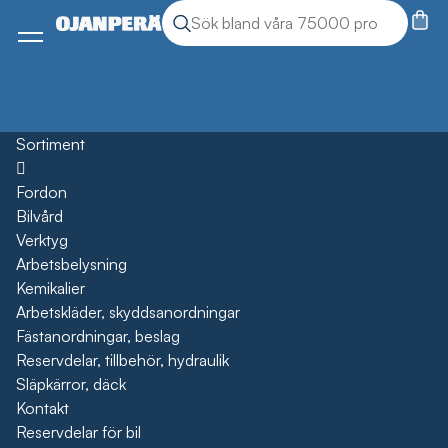
Sök
Sök produkter
Meny
Sortiment
Öppna
Fordon
Bilvård
Verktyg
Arbetsbelysning
Kemikalier
Arbetskläder, skyddsanordningar
Fästanordningar, beslag
Reservdelar, tillbehör, hydraulik
Släpkärror, däck
Kontakt
Reservdelar för bil