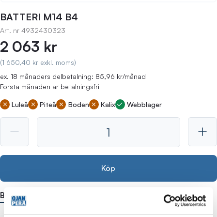
BATTERI M14 B4
Art. nr
4932430323
2 063 kr
(1 650,40 kr exkl. moms)
ex. 18 månaders delbetalning: 85,96 kr/månad
Första månaden är betalningsfri
Luleå
Piteå
Boden
Kalix
Webblager
Köp
Beskrivning