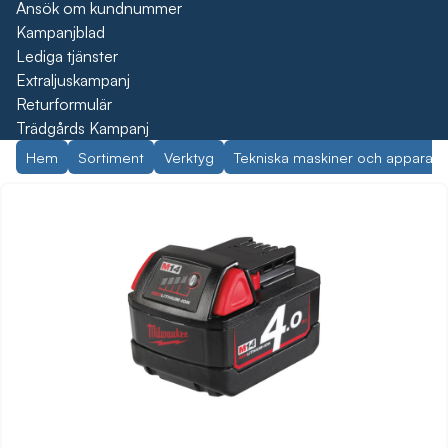
Ansök om kundnummer
Kampanjblad
Lediga tjänster
Extraljuskampanj
Returformulär
Trädgårds Kampanj
Hem
Sortiment
Verktyg
Tekniska maskiner och apparate