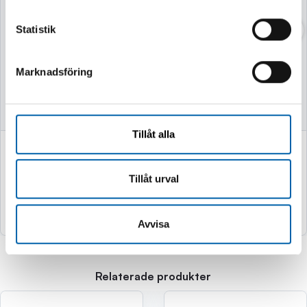
VASSKLIPPARE
VEDKLYV 7TON
Statistik
52CM MED STATIV
Marknadsföring
Finns i lager
Finns i lager
Tillåt alla
749 kr
2 995 kr
(599.0 kr exkl. moms)
(2396.0 kr exkl. moms)
Tillåt urval
Köp
Köp
Avvisa
Relaterade produkter