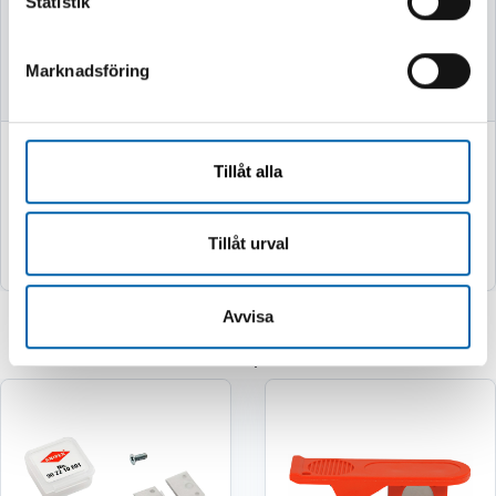
Statistik
Finns i lager
Finns i lager
Marknadsföring
749 kr
2 995 kr
Tillåt alla
(599.0 kr exkl. moms)
(2396.0 kr exkl. moms)
Köp
Köp
Tillåt urval
Avvisa
Relaterade produkter