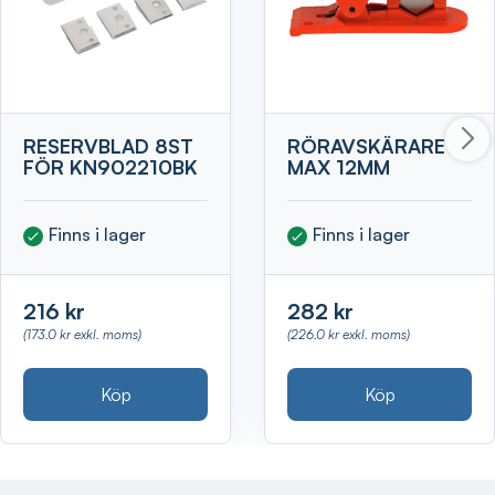
RESERVBLAD 8ST
RÖRAVSKÄRARE
FÖR KN902210BK
MAX 12MM
Finns i lager
Finns i lager
216 kr
282 kr
(173.0 kr exkl. moms)
(226.0 kr exkl. moms)
Köp
Köp