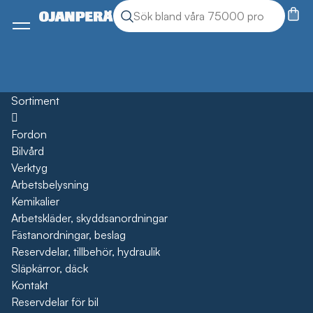
Sök
Sök produkter
Meny
Sortiment
Öppna
Fordon
Bilvård
Verktyg
Arbetsbelysning
Kemikalier
Arbetskläder, skyddsanordningar
Fästanordningar, beslag
Reservdelar, tillbehör, hydraulik
Släpkärror, däck
Kontakt
Reservdelar för bil