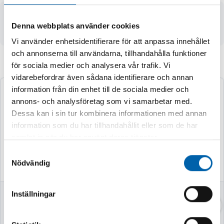
- Reservtrissa för rörskärare till koppar
Denna webbplats använder cookies
- 2 st / förpackning
Vi använder enhetsidentifierare för att anpassa innehållet
och annonserna till användarna, tillhandahålla funktioner
för sociala medier och analysera vår trafik. Vi
Andra köpte även
vidarebefordrar även sådana identifierare och annan
information från din enhet till de sociala medier och
annons- och analysföretag som vi samarbetar med.
Dessa kan i sin tur kombinera informationen med annan
information som du har tillhandahållit eller som de har
samlat in när du har använt deras tjänster.
Samtyckesval
Nödvändig
Inställningar
VASSKLIPPARE
VEDKLYV 7TON
52CM MED STATIV