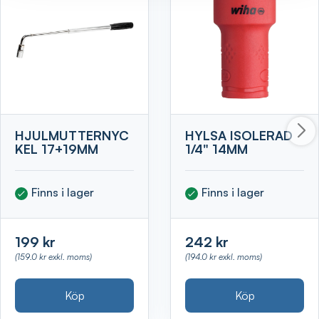
HJULMUTTERNYC
HYLSA ISOLERAD
KEL 17+19MM
1/4" 14MM
Finns i lager
Finns i lager
199 kr
242 kr
(159.0 kr exkl. moms)
(194.0 kr exkl. moms)
Köp
Köp