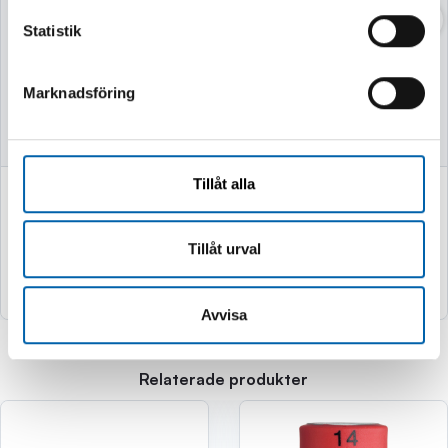
VASSKLIPPARE
VEDKLYV 7TON
52CM MED STATIV
Statistik
Marknadsföring
Finns i lager
Finns i lager
Tillåt alla
749 kr
2 995 kr
(599.0 kr exkl. moms)
(2396.0 kr exkl. moms)
Tillåt urval
Köp
Köp
Avvisa
Relaterade produkter