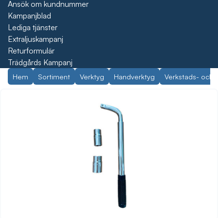
Ansök om kundnummer
Kampanjblad
Lediga tjänster
Extraljuskampanj
Returformulär
Trädgårds Kampanj
Hem
Sortiment
Verktyg
Handverktyg
Verkstads- och 