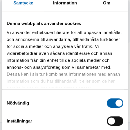
Samtycke
Information
Om
Teleskopnyckel. Innehåller två hylsor: 17/19 och 21/23mm.
Maximal längd 540mm. Nyckelns huvud är 1/2 " vilket
Denna webbplats använder cookies
möjliggör användning av fler storlekar av hylsor än de som
medföljer.
Vi använder enhetsidentifierare för att anpassa innehållet
och annonserna till användarna, tillhandahålla funktioner
för sociala medier och analysera vår trafik. Vi
vidarebefordrar även sådana identifierare och annan
Andra köpte även
information från din enhet till de sociala medier och
annons- och analysföretag som vi samarbetar med.
Dessa kan i sin tur kombinera informationen med annan
information som du har tillhandahållit eller som de har
samlat in när du har använt deras tjänster.
Samtyckesval
Nödvändig
Inställningar