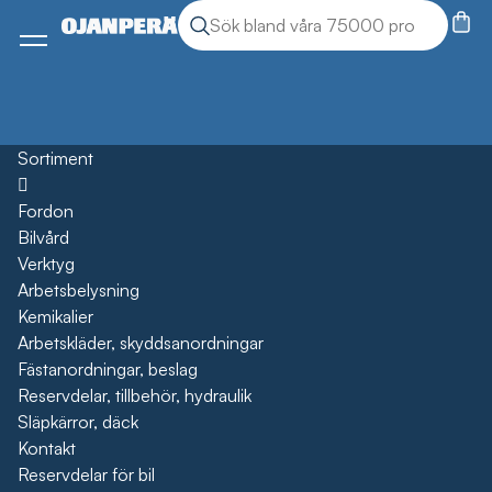
Sök
Sök produkter
Meny
Sortiment
Öppna
Fordon
Bilvård
Verktyg
Arbetsbelysning
Kemikalier
Arbetskläder, skyddsanordningar
Fästanordningar, beslag
Reservdelar, tillbehör, hydraulik
Släpkärror, däck
Kontakt
Reservdelar för bil