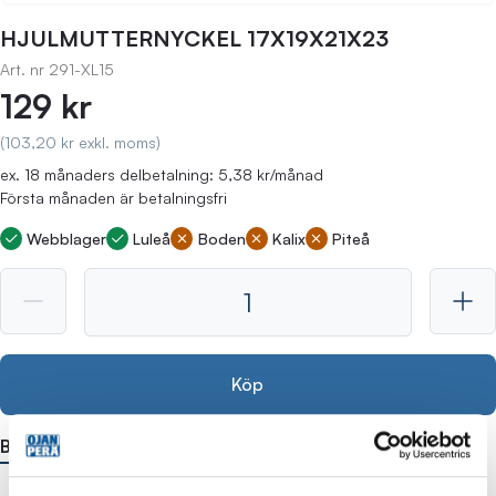
HJULMUTTERNYCKEL 17X19X21X23
Art. nr
291-XL15
129 kr
(103,20 kr exkl. moms)
ex. 18 månaders delbetalning: 5,38 kr/månad
Första månaden är betalningsfri
Webblager
Luleå
Boden
Kalix
Piteå
Köp
Beskrivning