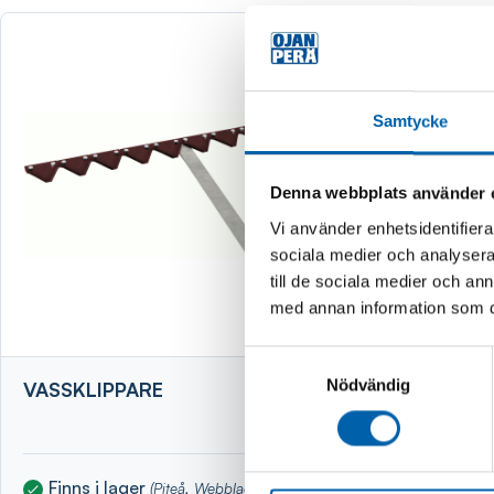
Samtycke
Denna webbplats använder 
Vi använder enhetsidentifierar
sociala medier och analysera 
till de sociala medier och a
med annan information som du 
Samtyckesval
Nödvändig
VASSKLIPPARE
VEDKLYV
STATIV
Finns i lager
Finns i 
(Piteå, Webblager, Kalix,