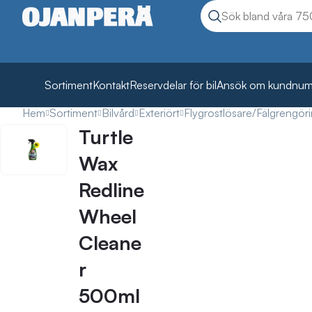
Sök
Sök produkter
Sortiment
Kontakt
Reservdelar för bil
Ansök om kundnu
Hem
Sortiment
Bilvård
Exteriört
Flygrostlösare/Fälgrengör
Turtle
Wax
Redline
Wheel
Cleane
r
500ml