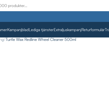
mmer
Kampanjblad
Lediga tjänster
Extraljuskampanj
Returformulär
Tr
ing
Turtle Wax Redline Wheel Cleaner 500ml