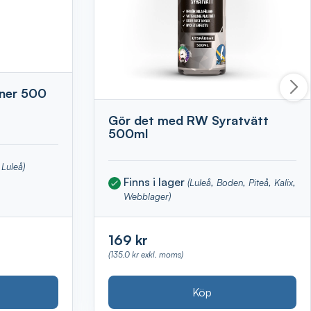
aner 500
Gör det med RW Syratvätt
500ml
Luleå)
Finns i lager
(Luleå, Boden, Piteå, Kalix,
Webblager)
169 kr
(135.0 kr exkl. moms)
Köp