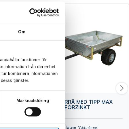
Om
andahålla funktioner för
n information från din enhet
 tur kombinera informationen
deras tjänster.
Marknadsföring
7X3ST
SLÄPKÄRRÄ MED TIPP MAX
400KG FÖRZINKT
Finns i lager
(Webblager)