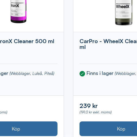
IronX Cleaner 500 ml
CarPro - WheelX Cle
ml
lager
Finns i lager
(Webblager, Luleå, Piteå)
(Webblager, 
239 kr
moms)
(191.0 kr exkl. moms)
Köp
Köp