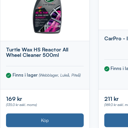
CarPro - 
Turtle Wax HS Reactor All
Wheel Cleaner 500ml
Finns i 
Finns i lager
(Webblager, Luleå, Piteå)
169 kr
211 kr
(135.0 kr exkl. moms)
(169.0 kr exkl. 
Köp