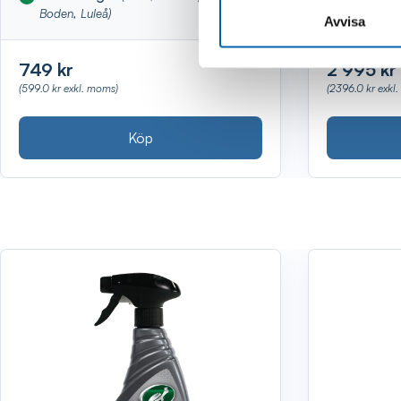
Boden, Luleå)
Piteå)
Avvisa
749 kr
2 995 kr
(599.0 kr exkl. moms)
(2396.0 kr exkl
Köp