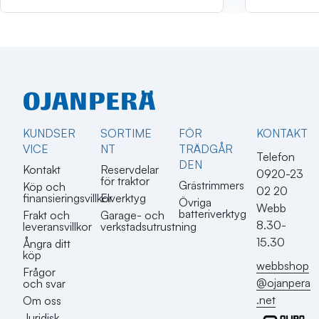
KUNDSER
SORTIME
FÖR
KONTAKT​
VICE
NT
TRÄDGÅR
Telefon
DEN
Kontakt
Reservdelar
0920-23
för traktor
Grästrimmers
Köp och
02 20
finansieringsvillkor
Elverktyg
Övriga
Webb
batteriverktyg
Frakt och
Garage- och
8.30-
leveransvillkor
verkstadsutrustning
15.30
Ångra ditt
köp
webbshop
Frågor
@ojanpera
och svar
.net
Om oss
Juridisk