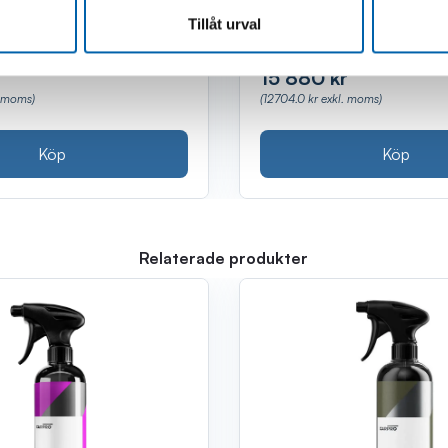
Tillåt urval
15 880 kr
(12704.0 kr exkl. moms)
. moms)
Köp
Köp
Relaterade produkter