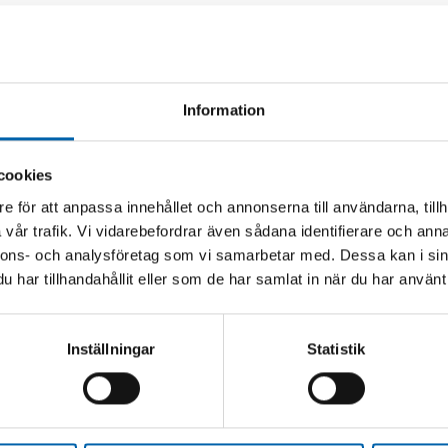
Information
cookies
e för att anpassa innehållet och annonserna till användarna, tillh
vår trafik. Vi vidarebefordrar även sådana identifierare och anna
nnons- och analysföretag som vi samarbetar med. Dessa kan i sin
har tillhandahållit eller som de har samlat in när du har använt 
Inställningar
Statistik
 7TON 52CM MED
TÅNGSTÄLL COBRA 
lager
Finns i lager
(Kalix, Luleå, Webblager,
(Webblager)