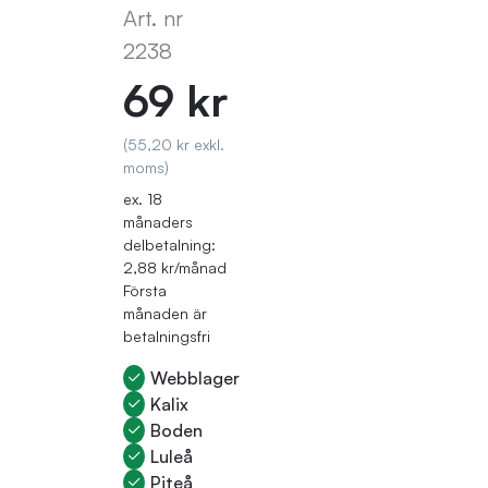
Art. nr
2238
69 kr
(55,20 kr exkl.
moms)
ex. 18
månaders
delbetalning:
2,88 kr/månad
Första
månaden är
betalningsfri
Webblager
Kalix
Boden
Luleå
Piteå