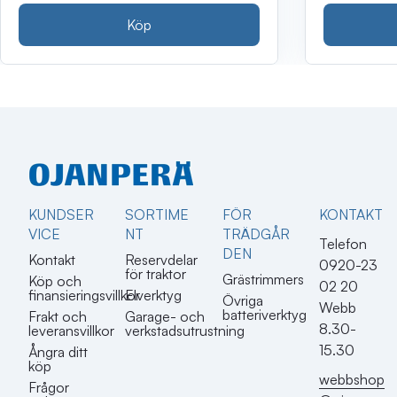
Köp
KUNDSER
SORTIME
FÖR
KONTAKT​
VICE
NT
TRÄDGÅR
Telefon
DEN
Kontakt
Reservdelar
0920-23
för traktor
Grästrimmers
Köp och
02 20
finansieringsvillkor
Elverktyg
Övriga
Webb
batteriverktyg
Frakt och
Garage- och
8.30-
leveransvillkor
verkstadsutrustning
15.30
Ångra ditt
köp
webbshop
Frågor