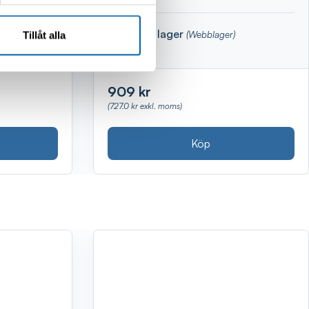
Finns i lager
en, Webblager)
(Webblager)
Tillåt alla
909 kr
(727.0 kr exkl. moms)
Köp