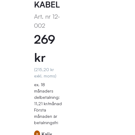
KABEL
Art. nr
12-
002
269
kr
(215,20 kr
exkl. moms)
ex. 18
månaders
delbetalning:
11,21 kr/månad
Första
månaden är
betalningsfri
Kalix