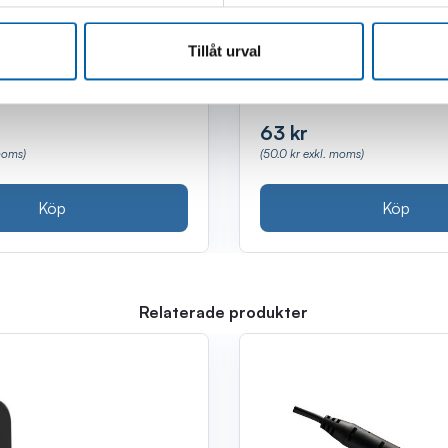
lager
Finns i lager
(Kalix, Webblager)
(Luleå, Bod
Tillåt urval
63 kr
moms)
(50.0 kr exkl. moms)
Köp
Köp
Relaterade produkter