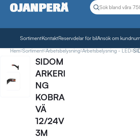
Sök
Sök produkter
Sortiment
Kontakt
Reservdelar för bil
Ansök om kundnu
Hem
Sortiment
Arbetsbelysning
Arbetsbelysning - LED
SI
SIDOM
ARKERI
NG
KOBRA
VÄ
12/24V
3M