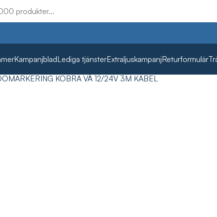
mmer
Kampanjblad
Lediga tjänster
Extraljuskampanj
Returformulär
Tr
DOMARKERING KOBRA VÄ 12/24V 3M KABEL