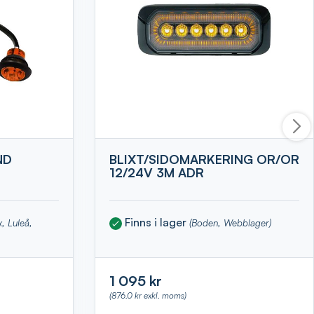
ND
BLIXT/SIDOMARKERING OR/OR
12/24V 3M ADR
Finns i lager
x, Luleå,
(Boden, Webblager)
1 095 kr
(876.0 kr exkl. moms)