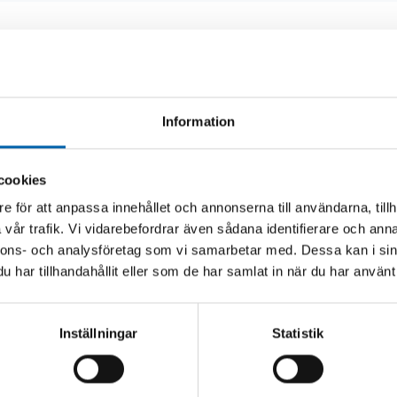
Andra köpte även
Information
cookies
e för att anpassa innehållet och annonserna till användarna, tillh
vår trafik. Vi vidarebefordrar även sådana identifierare och anna
nnons- och analysföretag som vi samarbetar med. Dessa kan i sin
har tillhandahållit eller som de har samlat in när du har använt 
Inställningar
Statistik
M 2X1,50MM2 FLAT
RELÄ 4-POL 24V 30
SÄKRING